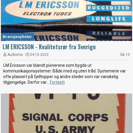
Bransjenyheter
LM ERICSSON - Kvalitetsrør fra Sverige
Audiomix
04.10.2023
10
LM Ericsson var blandt pionerene som bygde ut
kommunikasjonsystemer. Både med og uten tråd. Systemene var
ofte plassert på fjelltopper og andre steder som var vanskelig
tilgjengelige. Derfor var...
Fortsett