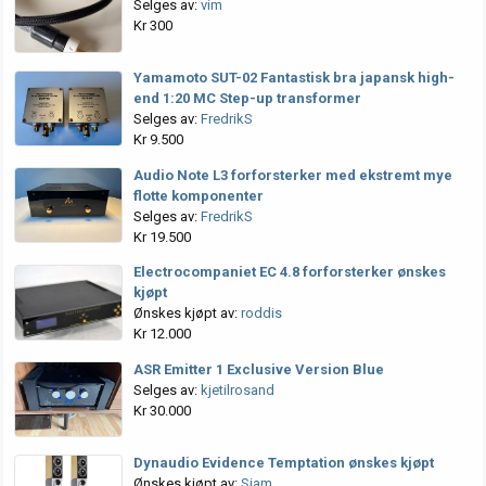
Selges av:
vim
Kr 300
Yamamoto SUT-02 Fantastisk bra japansk high-
end 1:20 MC Step-up transformer
Selges av:
FredrikS
Kr 9.500
Audio Note L3 forforsterker med ekstremt mye
flotte komponenter
Selges av:
FredrikS
Kr 19.500
Electrocompaniet EC 4.8 forforsterker ønskes
kjøpt
Ønskes kjøpt av:
roddis
Kr 12.000
ASR Emitter 1 Exclusive Version Blue
Selges av:
kjetilrosand
Kr 30.000
Dynaudio Evidence Temptation ønskes kjøpt
Ønskes kjøpt av:
Siam