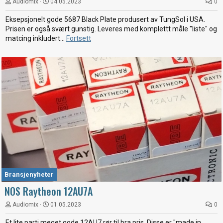
Audiomix
04.05.2023
0
Eksepsjonelt gode 5687 Black Plate produsert av TungSol i USA.
Prisen er også svært gunstig. Leveres med komplettt måle "liste" og
matcing inkludert...
Fortsett
Bransjenyheter
NOS Raytheon 12AU7A
Audiomix
01.05.2023
0
Et lite parti meget gode 12AU7 rør til bra pris. Disse er "made in