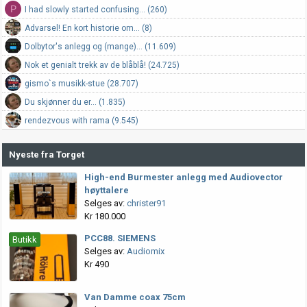
P
I had slowly started confusing... (260)
Advarsel! En kort historie om... (8)
Dolbytor's anlegg og (mange)... (11.609)
Nok et genialt trekk av de blåblå! (24.725)
gismo`s musikk-stue (28.707)
Du skjønner du er... (1.835)
rendezvous with rama (9.545)
Nyeste fra Torget
High-end Burmester anlegg med Audiovector
høyttalere
Selges av:
christer91
Kr 180.000
PCC88. SIEMENS
Butikk
Selges av:
Audiomix
Kr 490
Van Damme coax 75cm