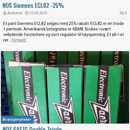
NOS Siemens ECL82 -25%
Audiomix
10.05.2023
0
Et parti Siemens ECL82 selges med 25% rabatt. ECL82 er en triode
+ pentode. Amerikansk betegnelse er 6BM8. Brukes i svært
vellydende forsterkere og som regulator til høyspenning. Et alt-i-et
rør...
Fortsett
Bransjenyheter
NOS 6AS7G Double Triode