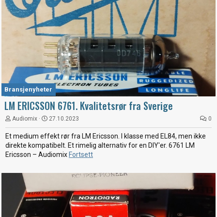
Bransjenyheter
LM ERICSSON 6761. Kvalitetsrør fra Sverige
Audiomix
27.10.2023
0
Et medium effekt rør fra LM Ericsson. I klasse med EL84, men ikke
direkte kompatibelt. Et rimelig alternativ for en DIY'er. 6761 LM
Ericsson – Audiomix
Fortsett