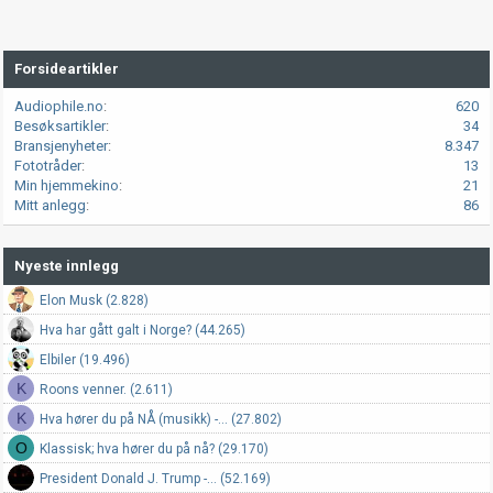
Forsideartikler
Audiophile.no
620
Besøksartikler
34
Bransjenyheter
8.347
Fototråder
13
Min hjemmekino
21
Mitt anlegg
86
Nyeste innlegg
Elon Musk (2.828)
Hva har gått galt i Norge? (44.265)
Elbiler (19.496)
K
Roons venner. (2.611)
K
Hva hører du på NÅ (musikk) -... (27.802)
O
Klassisk; hva hører du på nå? (29.170)
President Donald J. Trump -... (52.169)