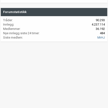
Forumstatistikk
Tråder
90.293
Innlegg
4.237.114
Medlemmer
36.192
Nye innlegg siste 24 timer
484
Siste medlem
MrHJ