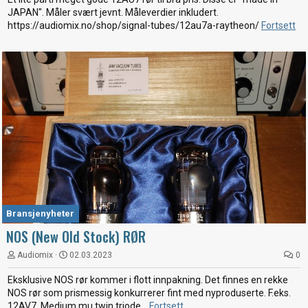
JAPAN". Måler svært jevnt. Måleverdier inkludert.
https://audiomix.no/shop/signal-tubes/12au7a-raytheon/
Fortsett
Bransjenyheter
NOS (New Old Stock) RØR
Audiomix
02.03.2023
0
Eksklusive NOS rør kommer i flott innpakning. Det finnes en rekke
NOS rør som prismessig konkurrerer fint med nyproduserte. F.eks.
12AV7. Medium mu twin triode...
Fortsett