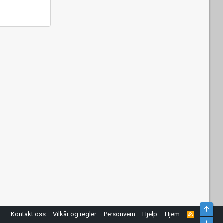
Top
Kontakt oss
Vilkår og regler
Personvern
Hjelp
Hjem
R
S
Bunn