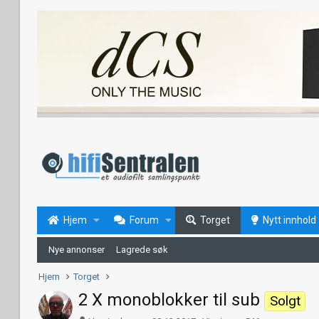
Hjem
Forum
Torget
Nytt innhold
Nye annonser
Lagrede søk
Hjem
Torget
2 X monoblokker til sub
Solgt