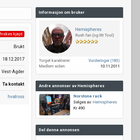
Informasjon om bruker
Hemispheres
Ønskes kjøpt
Rush fan (og litt Tool)
Brukt
18.12.2017
Torget karakterer
Vurderinger (183)
Medlem siden
10.11.2011
Vest-Agder
Ta kontakt
Andre annonser av Hemispheres
Norstone rack
hvalross
Selges av:
Hemispheres
Kr 490
Del denne annonsen