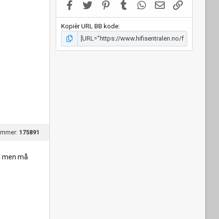
Facebook
Twitter
Pinterest
Tumblr
WhatsApp
E-post
Link
Kopièr URL BB kode
ummer:
175891
er, men må