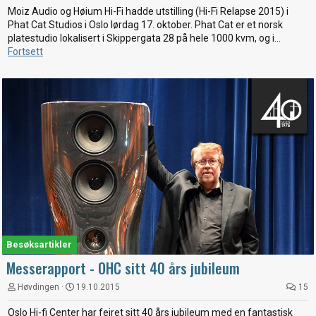
Moiz Audio og Høium Hi-Fi hadde utstilling (Hi-Fi Relapse 2015) i
Phat Cat Studios i Oslo lørdag 17. oktober. Phat Cat er et norsk
platestudio lokalisert i Skippergata 28 på hele 1000 kvm, og i...
Fortsett
Besøksartikler
Messerapport - OHC sitt 40 års jubileum
Høvdingen
19.10.2015
15
Oslo Hi-fi Center har feiret sitt 40 års jubileum med en fantastisk