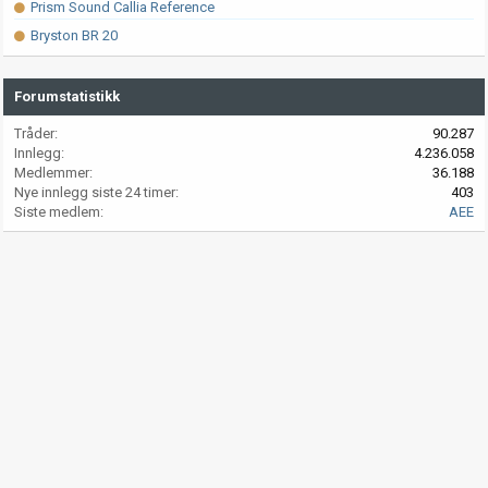
Prism Sound Callia Reference
Bryston BR 20
Forumstatistikk
Tråder
90.287
Innlegg
4.236.058
Medlemmer
36.188
Nye innlegg siste 24 timer
403
Siste medlem
AEE