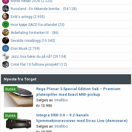
P
Norsk fotball 2026 (2.220)
Russland - En tikkende bombe... (54.128)
Eirik's anlegg (2.935)
O
Hvor kjøpe SACD fra utlandet (23)
Anbefaling forsterker til... (86)
Sevalds rosablogg (10.343)
H
Elon Musk (2.759)
Jazz; hva hører du på nå? (29.134)
Coral Flat 10 fulltone prosjekt? (12)
Nyeste fra Torget
Rega Planar 3 Special Edition Oak – Premium
Butikk
platespiller med Exact MM-pickup
Selges av:
Intellibo
Kr 13.990
Integra DRX-3.4 – 9.2-kanals
Butikk
hjemmekinoreceiver med Dirac Live (demovare)
Selges av:
Intellibo
Kr 19.995