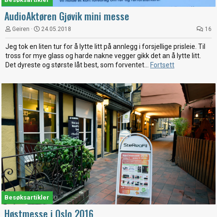
AudioAktøren Gjøvik mini messe
Geiren
24.05.2018
16
Jeg tok en liten tur for å lytte litt på annlegg i forsjellige prisleie. Til
tross for mye glass og harde nakne vegger gikk det an å lytte litt.
Det dyreste og største låt best, som forventet...
Fortsett
Besøksartikler
Høstmesse i Oslo 2016