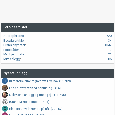
Forsideartikler
Audiophile.no
620
Besøksartikler
34
Bransjenyheter
8.342
Fototråder
13
Min hjemmekino
21
Mitt anlegg
86
Nyeste innlegg
H
Klimaforskerne regnet rett Hva nå? (15.709)
I had slowly started confusing... (160)
Dolbytor's anlegg og (mange)... (11.495)
iGrans Mikrokosmos (1.423)
O
Klassisk; hva hører du på nå? (29.157)