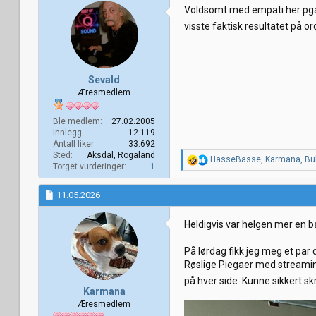
j
Voldsomt med empati her pga 
o
visste faktisk resultatet på o
n
e
r
:
Sevald
Æresmedlem
Ble medlem
27.02.2005
Innlegg
12.119
Antall liker
33.692
Sted
Aksdal, Rogaland
R
HasseBasse
,
Karmana
,
Bu
Torget vurderinger
1
e
a
k
11.05.2026
s
j
Heldigvis var helgen mer en b
o
n
e
På lørdag fikk jeg meg et par
r
Røslige Piegaer med streaming
:
på hver side. Kunne sikkert s
Karmana
Æresmedlem