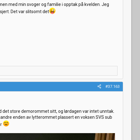
men med min svoger og familie i opptak på kvelden. Jeg
jert. Det var slitsomt det
#37.163
ed det store demorommet sitt, og lørdagen var intet unntak.
et i andre enden av lytterommet plassert en voksen SVS sub
er