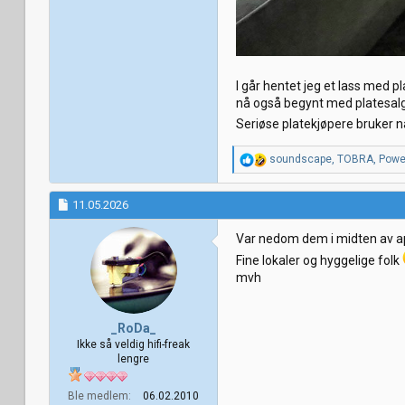
I går hentet jeg et lass med 
nå også begynt med platesalg 
Seriøse platekjøpere bruker na
R
soundscape
,
TOBRA
,
Powe
e
a
k
11.05.2026
s
j
Var nedom dem i midten av apr
o
Fine lokaler og hyggelige folk
n
e
mvh
r
:
_RoDa_
Ikke så veldig hifi-freak
lengre
Ble medlem
06.02.2010