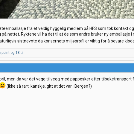
plateemballasje fra et veldig hyggelig medlem på HFS som tok kontakt og
på nettet. Ryktene vil ha det til at de som andre bruker ny emballasje i
turligvis sistnevnte da konsernets miljøprofil er viktig for å bevare klo
rpoint
og 18 til
il, men da var det vegg til vegg med pappesker etter tilbaketransport 
(ikke så rart, kanskje, gitt at det var i Bergen?)