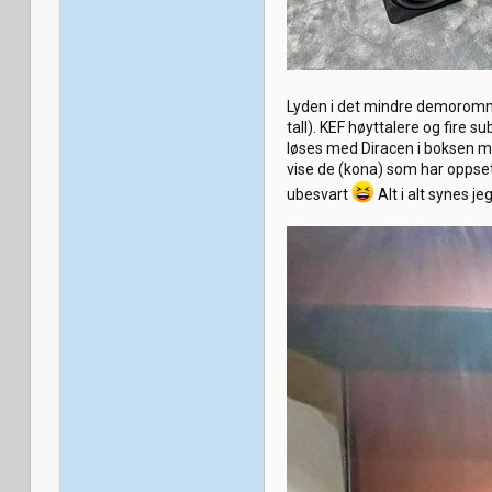
Lyden i det mindre demorommet l
tall). KEF høyttalere og fire
løses med Diracen i boksen med
vise de (kona) som har oppsett
ubesvart
Alt i alt synes j