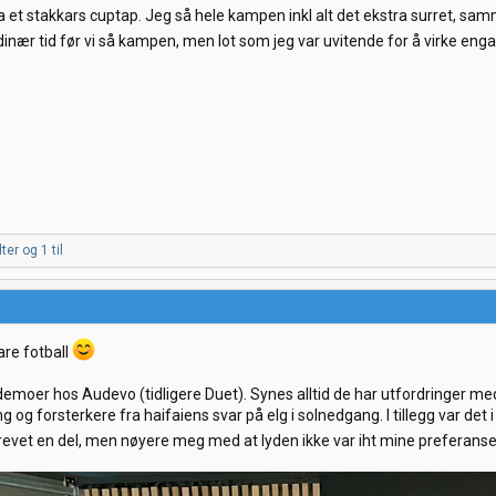
et stakkars cuptap. Jeg så hele kampen inkl alt det ekstra surret, sam
rdinær tid før vi så kampen, men lot som jeg var uvitende for å virke engas
lter
og 1 til
are fotball
 demoer hos Audevo (tidligere Duet). Synes alltid de har utfordringer m
 og forsterkere fra haifaiens svar på elg i solnedgang. I tillegg var d
krevet en del, men nøyere meg med at lyden ikke var iht mine preferans