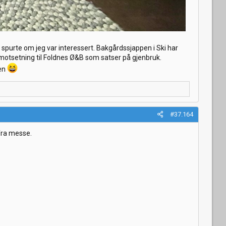
 spurte om jeg var interessert. Bakgårdssjappen i Ski har
 motsetning til Foldnes Ø&B som satser på gjenbruk.
den
#37.164
fra messe.