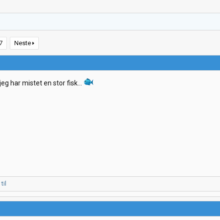
7
Neste
eg har mistet en stor fisk...
til