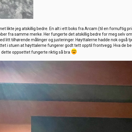
ikte jeg atskillig bedre. En alt i ett boks fra Arcam (til en fornuftig pri
 subber fra samme merke. Her fungerte det atskillig bedre for meg selv 
 litt tilhørende målinger og justeringer. Høyttalerne hadde nok også tjen
et i stuen at høyttalerne fungerer godt tett opptil frontvegg. Hva de bedr
eg dette oppsettet fungerte riktig så bra