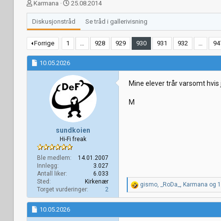
T
S
Karmana
25.08.2014
r
t
å
a
Diskusjonstråd
Se tråd i gallerivisning
d
r
s
t
Forrige
1
…
928
929
930
931
932
…
94
t
d
a
a
10.05.2026
r
t
t
o
e
Mine elever trår varsomt hvis j
r
M
sundkoien
Hi-Fi freak
Ble medlem
14.01.2007
Innlegg
3.027
Antall liker
6.033
Sted
Kirkenær
R
gismo
,
_RoDa_
,
Karmana
og 1 
Torget vurderinger
2
e
a
k
10.05.2026
s