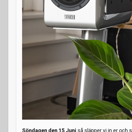
Söndagen den 15 Juni
så släpper vi in er och