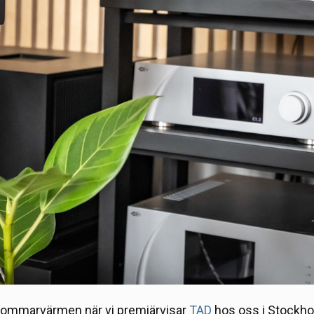
 sommarvärmen när vi premiärvisar
TAD
hos oss i Stockho