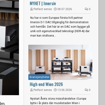
NYHET | Imersiv
Perfect sense
08.07.2026
0
Nu har vi som Europas första hi-fi partner
Imersiv D-1 DAC tillgänglig för demonstration
och hemlån. Det här är en DAC som bygger på
unik och egenutvecklad teknologi (HDR-A) där
man kan stoltsera...
Bransjenyheter
High end Wien 2026
Perfect sense
13.06.2026
0
Nystart Årets stora mässhändelse i Europa
lm.
bytte i år plats där musikstaden Wien i