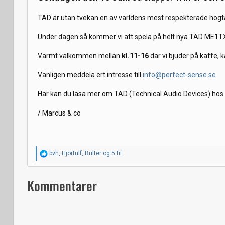
TAD är utan tvekan en av världens mest respekterade högtalar
Under dagen så kommer vi att spela på helt nya TAD ME1TX
Varmt välkommen mellan
kl.11-16
där vi bjuder på kaffe,
Vänligen meddela ert intresse till
info@perfect-sense.se
Här kan du läsa mer om TAD (Technical Audio Devices) hos
/ Marcus & co
R
bvh
,
Hjortulf
,
Bulter
og 5 til
e
a
k
Kommentarer
s
j
o
n
e
r