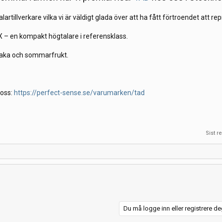
tillverkare vilka vi är väldigt glada över att ha fått förtroendet att re
 – en kompakt högtalare i referensklass.
 kaka och sommarfrukt.
 oss:
https://perfect-sense.se/varumarken/tad
Sist r
Du må logge inn eller registrere deg