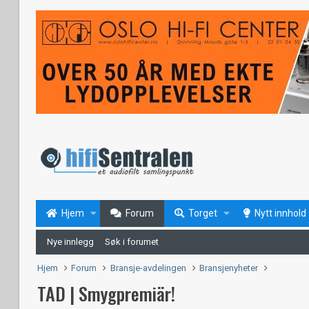
Hjem
Forum
Torget
Nytt innhold
Nye innlegg
Søk i forumet
Hjem
Forum
Bransje-avdelingen
Bransjenyheter
TAD | Smygpremiär!