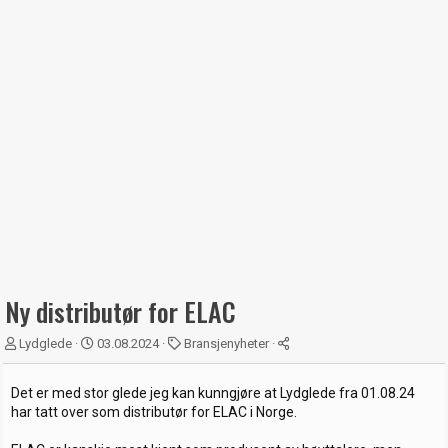
Ny distributør for ELAC
T
S
K
Lydglede
03.08.2024
Bransjenyheter
r
t
a
å
a
t
Det er med stor glede jeg kan kunngjøre at Lydglede fra 01.08.24
d
r
e
har tatt over som distributør for ELAC i Norge.
s
t
g
t
d
o