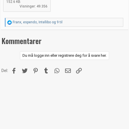
152.6 KB
Visninger: 49.356
R
Franx
,
espendo
,
Intellibo
og 9 til
e
a
k
Kommentarer
s
j
o
n
Du må logge inn eller registrere deg for å svare her.
e
r
:
Facebook
Twitter
Pinterest
Tumblr
WhatsApp
E-post
Link
Del: