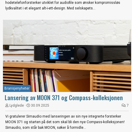
hodetelefonforsterker utviklet for audiofile som ønsker kompromissløs
lydkvalitet i et elegant alt-i-ett-design. Med selskapets...
Bransjenyheter
Lansering av MOON 371 og Compass-kolleksjonen
Lydglede
30.09.2025
7
Vi gratulerer Simaudio med lanseringen av sin nye integrerte forsterker
MOON 371 og starten på det som skal bli den nye Compass-kolleksjonen!
Simaudio, som står bak MOON, søker å formidle...