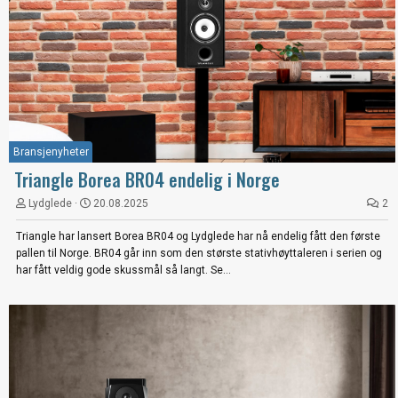
Bransjenyheter
Triangle Borea BR04 endelig i Norge
Lydglede
20.08.2025
2
Triangle har lansert Borea BR04 og Lydglede har nå endelig fått den første
pallen til Norge. BR04 går inn som den største stativhøyttaleren i serien og
har fått veldig gode skussmål så langt. Se...