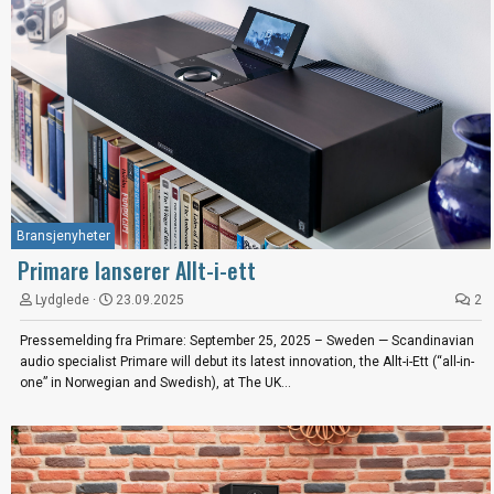
Bransjenyheter
Primare lanserer Allt-i-ett
Lydglede
23.09.2025
2
Pressemelding fra Primare: September 25, 2025 – Sweden — Scandinavian
audio specialist Primare will debut its latest innovation, the Allt-i-Ett (“all-in-
one” in Norwegian and Swedish), at The UK...