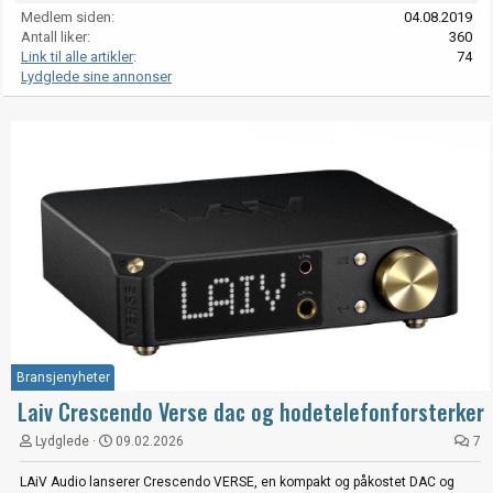
Medlem siden
04.08.2019
Antall liker
360
Link til alle artikler
74
Lydglede sine annonser
Bransjenyheter
Laiv Crescendo Verse dac og hodetelefonforsterker
Lydglede
09.02.2026
7
LAiV Audio lanserer Crescendo VERSE, en kompakt og påkostet DAC og