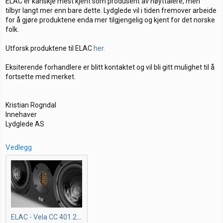
ELAC er kanskje mest kjent som produsent av høyttalere, men
a
a
r
tilbyr langt mer enn bare dette. Lydglede vil i tiden fremover arbeide
r
t
i
t
o
for å gjøre produktene enda mer tilgjengelig og kjent for det norske
e
folk.
r
Utforsk produktene til ELAC
her.
Eksiterende forhandlere er blitt kontaktet og vil bli gitt mulighet til å
fortsette med merket.
Kristian Rogndal
Innehaver
Lydglede AS
Vedlegg
ELAC - Vela CC 401.2 Black - Details 9-23 -1.jpg