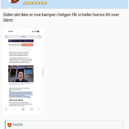
n
e
r
:
Siden det ikke er noe kamper i helgen får vi heller humre litt over
Glimt.
R
Hedde