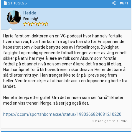
21.10.2025
#871
Hedde
Førr evig!
Hørte først om doktoren en en VG-podcast hvor han selv fortalte
hvem han var, hvor han kom fra og hva han sto for. En spennende
kapasitet som vi burde benytte oss av i fotballnorge. Dyktighet,
faglighet og modig spennende fotball trenger vi mer av. Jeg er helt
sikker på at vi har mye å lære av folk som Aksum som forstår
fotball på et annet nivå og som evner å lære det fra seg til et lag.
Han har åpnet for å bli hovedtrener i skandinavia. Her er det bare å
slå til etter mitt syn. Han trenger ikke to år på i prøve seg frem
heller. Verste som skjer at at han blir ass. i en toppserie og borte fra
landet.
Her et intervju etter gullet. Om det er noen som ser "små" likheter
med en viss trener i Norge, så ser jeg også det.
https://x.com/sportshbomaxse/status/1980366824681210220
Sist redigert:
21.10.2025