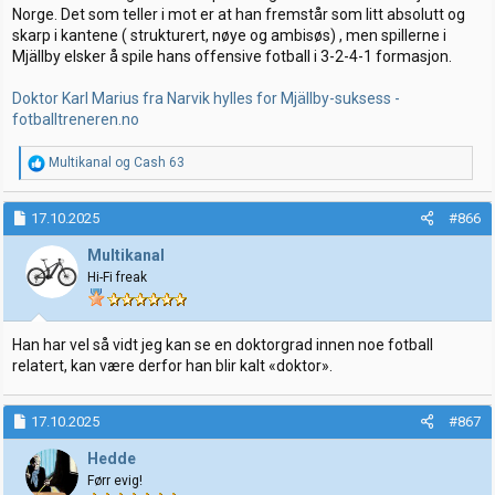
Norge. Det som teller i mot er at han fremstår som litt absolutt og
skarp i kantene ( strukturert, nøye og ambisøs) , men spillerne i
Mjällby elsker å spile hans offensive fotball i 3-2-4-1 formasjon.
Doktor Karl Marius fra Narvik hylles for Mjällby-suksess -
fotballtreneren.no
R
Multikanal
og
Cash 63
e
a
k
17.10.2025
#866
s
j
Multikanal
o
Hi-Fi freak
n
e
r
:
Han har vel så vidt jeg kan se en doktorgrad innen noe fotball
relatert, kan være derfor han blir kalt «doktor».
17.10.2025
#867
Hedde
Førr evig!