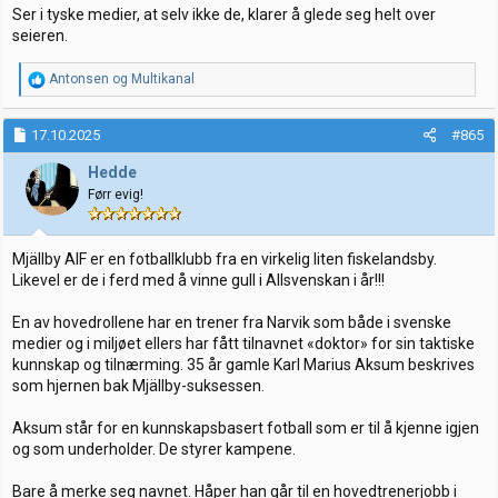
Ser i tyske medier, at selv ikke de, klarer å glede seg helt over
seieren.
R
Antonsen
og
Multikanal
e
a
k
17.10.2025
#865
s
j
Hedde
o
Førr evig!
n
e
r
:
Mjällby AIF er en fotballklubb fra en virkelig liten fiskelandsby.
Likevel er de i ferd med å vinne gull i Allsvenskan i år!!!
En av hovedrollene har en trener fra Narvik som både i svenske
medier og i miljøet ellers har fått tilnavnet «doktor» for sin taktiske
kunnskap og tilnærming. 35 år gamle Karl Marius Aksum beskrives
som hjernen bak Mjällby-suksessen.
Aksum står for en kunnskapsbasert fotball som er til å kjenne igjen
og som underholder. De styrer kampene.
Bare å merke seg navnet. Håper han går til en hovedtrenerjobb i