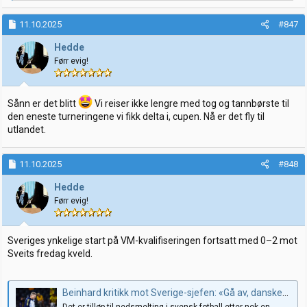
e
a
k
11.10.2025
#847
s
j
Hedde
o
Førr evig!
n
e
r
:
Sånn er det blitt
Vi reiser ikke lengre med tog og tannbørste til
den eneste turneringene vi fikk delta i, cupen. Nå er det fly til
utlandet.
11.10.2025
#848
Hedde
Førr evig!
Sveriges ynkelige start på VM-kvalifiseringen fortsatt med 0–2 mot
Sveits fredag kveld.
Beinhard kritikk mot Sverige-sjefen: «Gå av, danskefaen»
Det er tilløp til nedsmelting i svensk fotball etter nok en