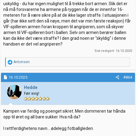
uskyldig - du har ingen mulighet til å trekke bort armen. Slik det er
nå må forsvarerne ha armene på ryggen når de er innenfor 16-
meteren for å være sikre på at de ikke lager straffe. I situasjonen i
går (har ikke sett den så nøye, men det var min første reaksjon) får
VIF-spilleren armen foran kroppen til angriperen, som så skyver
armen til VIF-spilleren bort i ballen. Selv om armen berører ballen
kan da ikke det være straffe? I den grad noen er "skyldig" i denne
handsen er det vel angriperen?
Sist redigert:
16.10.2025
R
Antonsen
e
a
k
16.10.2025
#864
s
j
Hedde
o
Førr evig!
n
e
r
:
Kampen var ferdig og poenget sikret. Men dommeren tar hånda
opp til øret og all bare sukker. Hva nå da?
I rettferdighetens navn....ødelegg fotballgleden.