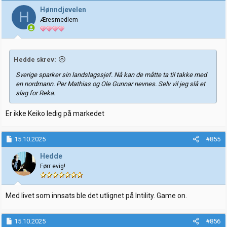
j
Hønndjevelen
H
o
Æresmedlem
n
e
r
:
Hedde skrev:
Sverige sparker sin landslagssjef. Nå kan de måtte ta til takke med
en nordmann. Per Mathias og Ole Gunnar nevnes. Selv vil jeg slå et
slag for Reka.
Er ikke Keiko ledig på markedet
15.10.2025
#855
Hedde
Førr evig!
Med livet som innsats ble det utlignet på Intility. Game on.
15.10.2025
#856