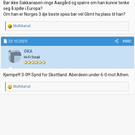
:
Bør ikke Sakkariasen ringe Aasgård og spørre om han kunne tenke
seg å spille i Europa?
Om han er Norges 3.dje beste spiss bør vel Glimt ha plass til han?
R
Multikanal
e
a
k
23.10.2025
#880
s
j
OKA
o
Hi-Fi freak
n
e
r
:
Kjempe!!! 3-0!!! Synd for Skottland. Aberdeen under 6-0 mot Athen.
R
Multikanal
e
a
k
s
j
o
n
e
r
: