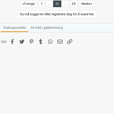
Forrige
1
…
22
…
29
Neste
Du må logge inn eller registrere deg for å svare her.
Diskusjonstråd
Se tråd i gallerivisning
Facebook
Twitter
Pinterest
Tumblr
WhatsApp
E-post
Link
Del: