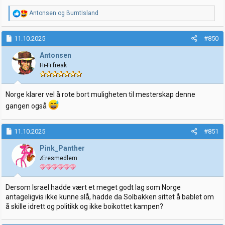
R
Antonsen
og
BurntIsland
e
a
k
11.10.2025
#850
s
j
Antonsen
o
Hi-Fi freak
n
e
r
:
Norge klarer vel å rote bort muligheten til mesterskap denne
gangen også
11.10.2025
#851
Pink_Panther
Æresmedlem
Dersom Israel hadde vært et meget godt lag som Norge
antageligvis ikke kunne slå, hadde da Solbakken sittet å bablet om
å skille idrett og politikk og ikke boikottet kampen?