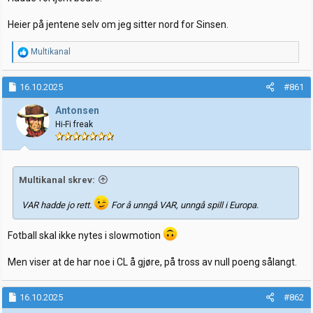
Heier på jentene selv om jeg sitter nord for Sinsen.
R
Multikanal
e
a
k
16.10.2025
#861
s
j
Antonsen
o
Hi-Fi freak
n
e
r
:
Multikanal skrev:
VAR hadde jo rett.
For å unngå VAR, unngå spill i Europa.
Fotball skal ikke nytes i slowmotion
Men viser at de har noe i CL å gjøre, på tross av null poeng sålangt.
16.10.2025
#862