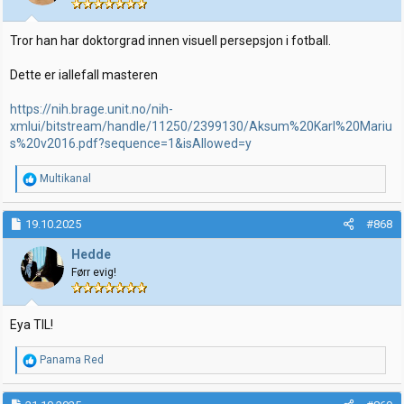
Tror han har doktorgrad innen visuell persepsjon i fotball.
Dette er iallefall masteren
https://nih.brage.unit.no/nih-
xmlui/bitstream/handle/11250/2399130/Aksum%20Karl%20Mariu
s%20v2016.pdf?sequence=1&isAllowed=y
R
Multikanal
e
a
k
19.10.2025
#868
s
j
Hedde
o
Førr evig!
n
e
r
:
Eya TIL!
R
Panama Red
e
a
k