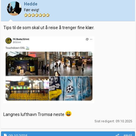
Hedde
Førr evig!
Tips til de som skal ut å reise å trenger fine klær.
Langnes lufthavn Tromsø neste
Sist redigert:
09.10.2025
09.10.2025
#845