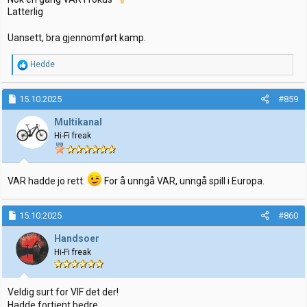
Latterlig
Uansett, bra gjennomført kamp.
R
Hedde
e
a
k
15.10.2025
#859
s
j
Multikanal
o
Hi-Fi freak
n
e
r
:
VAR hadde jo rett.
For å unngå VAR, unngå spill i Europa.
15.10.2025
#860
Handsoer
Hi-Fi freak
Veldig surt for VIF det der!
Hadde fortjent bedre.