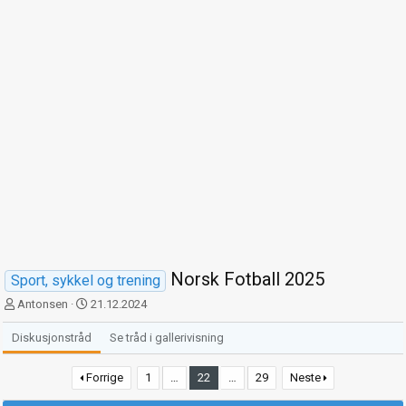
Norsk Fotball 2025
Sport, sykkel og trening
T
S
Antonsen
21.12.2024
r
t
å
a
Diskusjonstråd
Se tråd i gallerivisning
d
r
s
t
Forrige
1
…
22
…
29
Neste
t
d
a
a