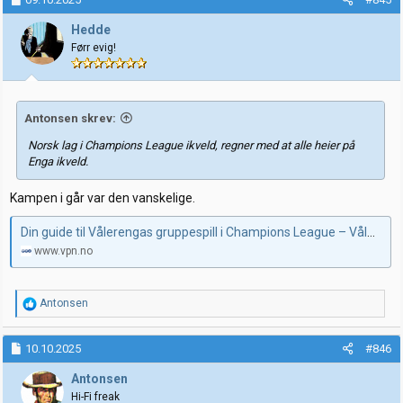
Hedde
Førr evig!
Antonsen skrev:
Norsk lag i Champions League ikveld, regner med at alle heier på
Enga ikveld.
Kampen i går var den vanskelige.
Din guide til Vålerengas gruppespill i Champions League – Vålerenga På Nett
www.vpn.no
R
Antonsen
e
a
k
10.10.2025
#846
s
j
Antonsen
o
Hi-Fi freak