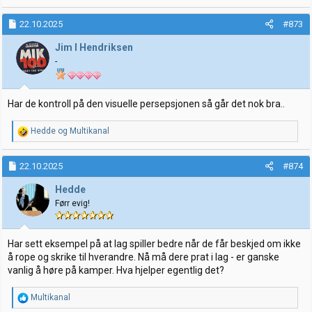
22.10.2025
#873
Jim I Hendriksen
-
Har de kontroll på den visuelle persepsjonen så går det nok bra..
R
Hedde
og
Multikanal
e
a
k
22.10.2025
#874
s
j
Hedde
o
Førr evig!
n
e
r
:
Har sett eksempel på at lag spiller bedre når de får beskjed om ikke
å rope og skrike til hverandre. Nå må dere prat i lag - er ganske
vanlig å høre på kamper. Hva hjelper egentlig det?
R
Multikanal
e