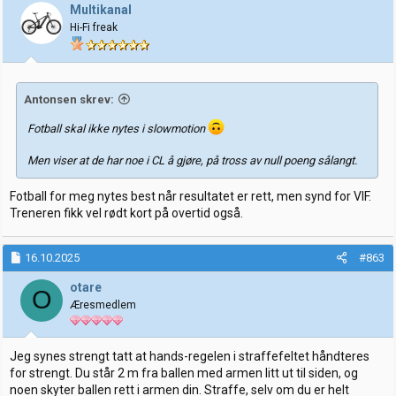
Multikanal
Hi-Fi freak
Antonsen skrev:
Fotball skal ikke nytes i slowmotion
Men viser at de har noe i CL å gjøre, på tross av null poeng sålangt.
Fotball for meg nytes best når resultatet er rett, men synd for VIF.
Treneren fikk vel rødt kort på overtid også.
16.10.2025
#863
otare
O
Æresmedlem
Jeg synes strengt tatt at hands-regelen i straffefeltet håndteres
for strengt. Du står 2 m fra ballen med armen litt ut til siden, og
noen skyter ballen rett i armen din. Straffe, selv om du er helt