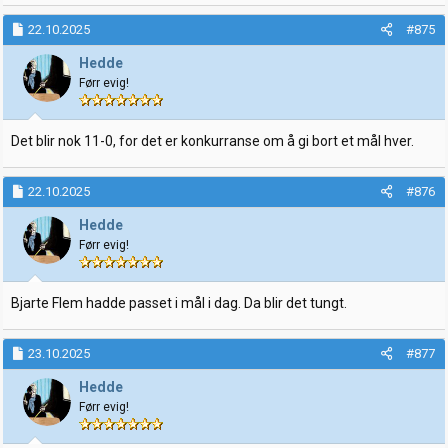
a
k
22.10.2025
#875
s
j
Hedde
o
Førr evig!
n
e
r
:
Det blir nok 11-0, for det er konkurranse om å gi bort et mål hver.
22.10.2025
#876
Hedde
Førr evig!
Bjarte Flem hadde passet i mål i dag. Da blir det tungt.
23.10.2025
#877
Hedde
Førr evig!