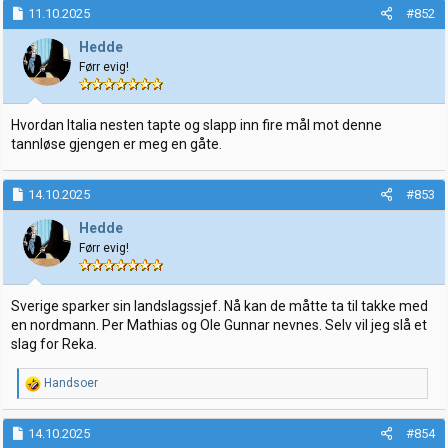
11.10.2025
#852
Hedde
Førr evig!
Hvordan Italia nesten tapte og slapp inn fire mål mot denne
tannløse gjengen er meg en gåte.
14.10.2025
#853
Hedde
Førr evig!
Sverige sparker sin landslagssjef. Nå kan de måtte ta til takke med
en nordmann. Per Mathias og Ole Gunnar nevnes. Selv vil jeg slå et
slag for Reka.
R
Handsoer
e
a
k
14.10.2025
#854
s