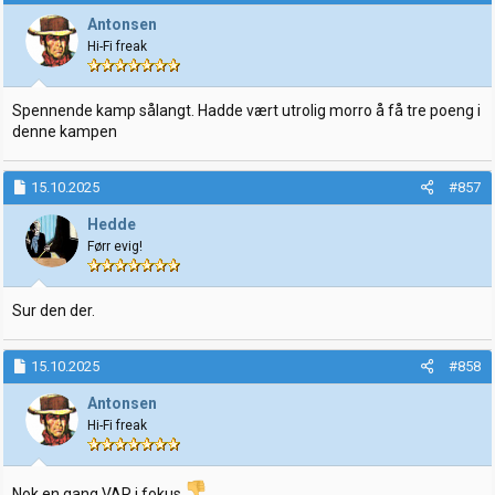
Antonsen
Hi-Fi freak
Spennende kamp sålangt. Hadde vært utrolig morro å få tre poeng i
denne kampen
15.10.2025
#857
Hedde
Førr evig!
Sur den der.
15.10.2025
#858
Antonsen
Hi-Fi freak
Nok en gang VAR i fokus