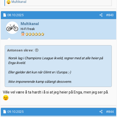
R
Multikanal
e
a
k
08.10.2025
#843
s
j
Multikanal
o
Hi-Fi freak
n
e
r
:
Antonsen skrev:
Norsk lag i Champions League ikveld, regner med at alle heier på
Enga ikveld.
Eller gjelder det kun når Glimt er i Europa ;-)
Ikke imponerende kamp sålangt dessverre.
Ville vel være å ta hardt i å si at jeg heier på Enga, men jeg ser på.
09.10.2025
#844