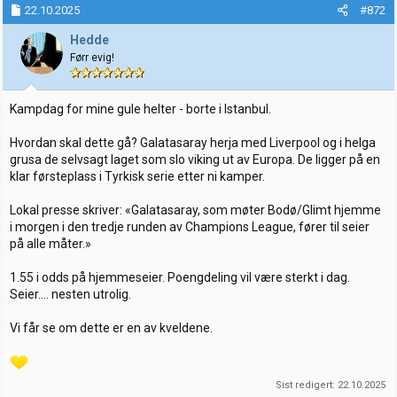
22.10.2025
#872
Hedde
Førr evig!
Kampdag for mine gule helter - borte i Istanbul.
Hvordan skal dette gå? Galatasaray herja med Liverpool og i helga
grusa de selvsagt laget som slo viking ut av Europa. De ligger på en
klar førsteplass i Tyrkisk serie etter ni kamper.
Lokal presse skriver: «Galatasaray, som møter Bodø/Glimt hjemme
i morgen i den tredje runden av Champions League, fører til seier
på alle måter.»
1.55 i odds på hjemmeseier. Poengdeling vil være sterkt i dag.
Seier.... nesten utrolig.
Vi får se om dette er en av kveldene.
Sist redigert:
22.10.2025