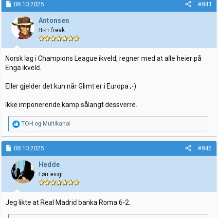
08.10.2025
#841
r
t
t
o
Antonsen
e
Hi-Fi freak
r
Norsk lag i Champions League ikveld, regner med at alle heier på
Enga ikveld.
Eller gjelder det kun når Glimt er i Europa ;-)
Ikke imponerende kamp sålangt dessverre.
R
TOH
og
Multikanal
e
a
k
08.10.2025
#842
s
j
Hedde
o
Førr evig!
n
e
r
:
Jeg likte at Real Madrid banka Roma 6-2.