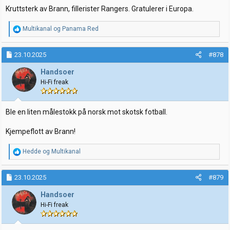
Kruttsterk av Brann, fillerister Rangers. Gratulerer i Europa.
R
Multikanal
og
Panama Red
e
a
k
23.10.2025
#878
s
j
Handsoer
o
Hi-Fi freak
n
e
r
:
Ble en liten målestokk på norsk mot skotsk fotball.
Kjempeflott av Brann!
R
Hedde
og
Multikanal
e
a
k
23.10.2025
#879
s
j
Handsoer
o
Hi-Fi freak
n
e
r