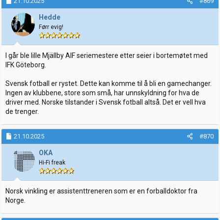
21.10.2025
#869
s
j
Hedde
o
Førr evig!
n
e
r
:
I går ble lille Mjällby AIF seriemestere etter seier i bortemøtet med
IFK Göteborg.
Svensk fotball er rystet. Dette kan komme til å bli en gamechanger.
Ingen av klubbene, store som små, har unnskyldning for hva de
driver med. Norske tilstander i Svensk fotball altså. Det er vell hva
de trenger.
21.10.2025
#870
OKA
Hi-Fi freak
Norsk vinkling er assistenttreneren som er en forballdoktor fra
Norge.