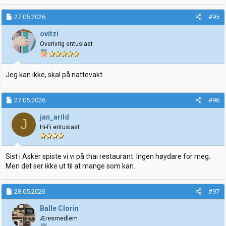
27.05.2026
#95
ovitzi
Overivrig entusiast
Jeg kan ikke, skal på nattevakt.
27.05.2026
#96
jan_arild
J
Hi-Fi entusiast
Sist i Asker spiste vi vi på thai restaurant. Ingen høydare for meg.
Men det ser ikke ut til at mange som kan.
28.05.2026
#97
Balle Clorin
Æresmedlem