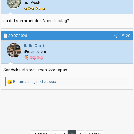
Hi-Fi freak
Ja det stemmer det. Noen forslag?
30.07.2026
#120
Balle Clorin
Æresmedlem
Sandvika et sted....men ikke tapas
R
Burumsan
og
mk1classic
e
a
k
s
j
o
n
e
r
: