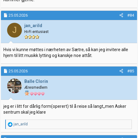
25.05.2026
#84
jan_arild
J
Hi-Fi entusiast
Hvis vi kunne møttes i nærheten av Sætre, så kan jeg invitere alle
hjem til litt musikk lytting og kanskje noe attåt.
25.05.2026
#85
Balle Clorin
Æresmedlem
jeg er i litt for dårlig form(operert) til å reise så langt,,men Asker
sentrum skal jeg klare
R
jan_arild
e
a