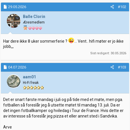
29.05.2026
#102
Balle Clorin
Æresmedlem
Har dere ikke 8 uker sommerferie ?
... Vent.. hifi møter er jo ikke
jobb,,,
Sist redigert:
30.05.2026
04.07.2026
#103
aam01
Hi-Fi freak
Det er snart første mandag i juli og på tide med et møte, men pga.
fotballen så foreslår jeg å utsette møtet til mandag 13. juli. Da er
det ingen fotballkamper og hviledag i Tour de France. Hvis dette er
av interesse så foreslår jeg pizza et eller annet sted i Sandvika.
Arve