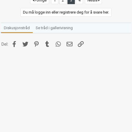
Forrige
1
2
3
4
Neste
Du må logge inn eller registrere deg for å svare her.
Diskusjonstråd
Se tråd i gallerivisning
Facebook
Twitter
Pinterest
Tumblr
WhatsApp
E-post
Link
Del: