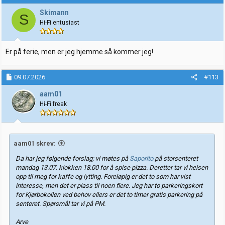
Skimann
S
Hi-Fi entusiast
Er på ferie, men er jeg hjemme så kommer jeg!
09.07.2026
#113
aam01
Hi-Fi freak
aam01 skrev:
Da har jeg følgende forslag; vi møtes på
Saporito
på storsenteret
mandag 13.07. klokken 18.00 for å spise pizza. Deretter tar vi heisen
opp til meg for kaffe og lytting. Foreløpig er det to som har vist
interesse, men det er plass til noen flere. Jeg har to parkeringskort
for Kjørbokollen ved behov ellers er det to timer gratis parkering på
senteret. Spørsmål tar vi på PM.
Arve