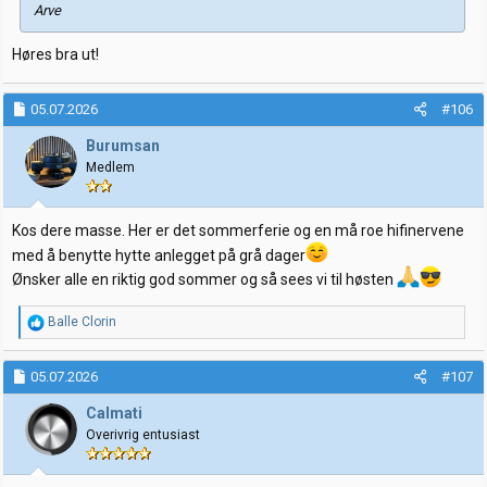
Arve
Høres bra ut!
05.07.2026
#106
Burumsan
Medlem
Kos dere masse. Her er det sommerferie og en må roe hifinervene
med å benytte hytte anlegget på grå dager
Ønsker alle en riktig god sommer og så sees vi til høsten
R
Balle Clorin
e
a
k
05.07.2026
#107
s
j
Calmati
o
Overivrig entusiast
n
e
r