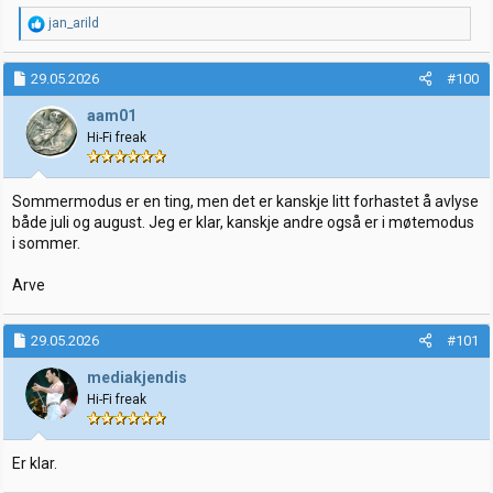
R
jan_arild
e
a
k
29.05.2026
#100
s
j
aam01
o
Hi-Fi freak
n
e
r
:
Sommermodus er en ting, men det er kanskje litt forhastet å avlyse
både juli og august. Jeg er klar, kanskje andre også er i møtemodus
i sommer.
Arve
29.05.2026
#101
mediakjendis
Hi-Fi freak
Er klar.