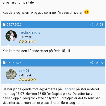
:
Enig med forrige taler.
Kos dere og ha en riktig god sommer. Vi sees til høsten
05.07.2026
#108
mediakjendis
Hi-Fi freak
Kan komme den 13ende,reiser på ferie 15 juli.
07.07.2026
#109
aam01
Hi-Fi freak
Da har jeg følgende forslag; vi møtes på
Saporito
på storsenteret
mandag 13.07. klokken 18.00 for å spise pizza. Deretter tar vi
heisen opp til meg for kaffe og lytting. Foreløpig er det to som har
vist interesse, men det er plass til noen flere. Jeg har to