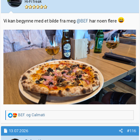
Hi-Fi freak
Vi kan begynne med et bilde fra meg
@BEF.
har noen flere
R
BEF.
og
Calmati
e
a
k
13.07.2026
#116
s
j