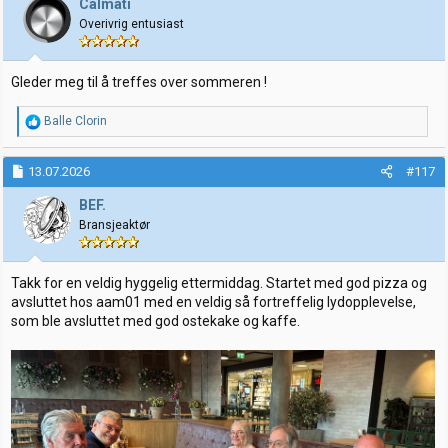
Calmati
o
Overivrig entusiast
n
e
r
:
Gleder meg til å treffes over sommeren !
R
Balle Clorin
e
a
k
13.07.2026
#117
s
j
BEF.
o
Bransjeaktør
n
e
r
:
Takk for en veldig hyggelig ettermiddag. Startet med god pizza og
avsluttet hos aam01 med en veldig så fortreffelig lydopplevelse,
som ble avsluttet med god ostekake og kaffe.