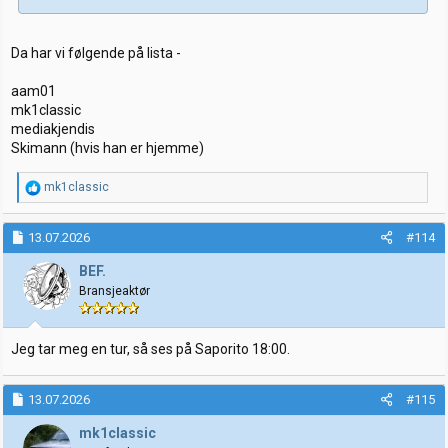
Da har vi følgende på lista -
aam01
mk1classic
mediakjendis
Skimann (hvis han er hjemme)
R
mk1classic
e
a
k
13.07.2026
#114
s
j
BEF.
o
Bransjeaktør
n
e
r
:
Jeg tar meg en tur, så ses på Saporito 18:00.
13.07.2026
#115
mk1classic