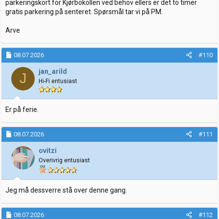
parkeringskort for Kjørbokollen ved behov ellers er det to timer
gratis parkering på senteret. Spørsmål tar vi på PM.
Arve
08.07.2026
#110
jan_arild
J
Hi-Fi entusiast
Er på ferie.
08.07.2026
#111
ovitzi
Overivrig entusiast
Jeg må dessverre stå over denne gang.
08.07.2026
#112