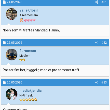
24.05.2026
#81
r
t
t
o
Balle Clorin
e
Æresmedlem
r
Noen som vil treffes Mandag 1 Juni?,
25.05.2026
#82
Burumsan
Medlem
Passer fint her, hyggelig med et pre sommer treff.
25.05.2026
#83
mediakjendis
Hi-Fi freak
Kommer gjerne.