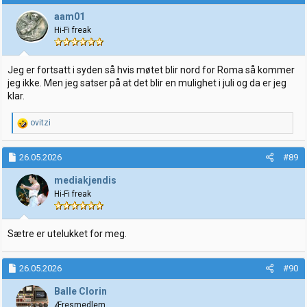
aam01
Hi-Fi freak
Jeg er fortsatt i syden så hvis møtet blir nord for Roma så kommer
jeg ikke. Men jeg satser på at det blir en mulighet i juli og da er jeg
klar.
R
ovitzi
e
a
k
26.05.2026
#89
s
j
mediakjendis
o
Hi-Fi freak
n
e
r
:
Sætre er utelukket for meg.
26.05.2026
#90
Balle Clorin
Æresmedlem