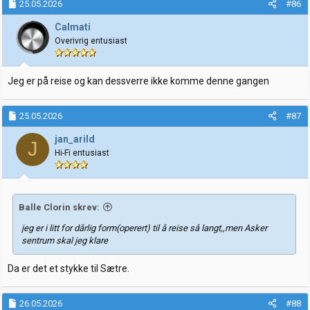
k
25.05.2026
#86
s
j
Calmati
o
Overivrig entusiast
n
e
r
:
Jeg er på reise og kan dessverre ikke komme denne gangen
25.05.2026
#87
jan_arild
J
Hi-Fi entusiast
Balle Clorin skrev:
jeg er i litt for dårlig form(operert) til å reise så langt,,men Asker
sentrum skal jeg klare
Da er det et stykke til Sætre.
26.05.2026
#88