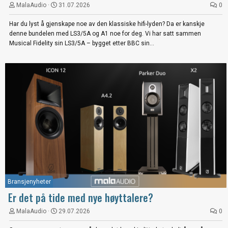
MalaAudio
31.07.2026
0
Har du lyst å gjenskape noe av den klassiske hifi-lyden? Da er kanskje
denne bundelen med LS3/5A og A1 noe for deg. Vi har satt sammen
Musical Fidelity sin LS3/5A – bygget etter BBC sin...
Bransjenyheter
Er det på tide med nye høyttalere?
MalaAudio
29.07.2026
0