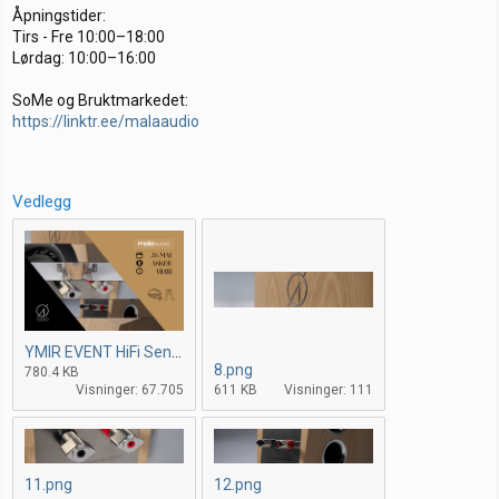
Åpningstider:
Tirs - Fre 10:00–18:00
Lørdag: 10:00–16:00
SoMe og Bruktmarkedet:
https://linktr.ee/malaaudio
Vedlegg
YMIR EVENT HiFi Sentralen .png
8.png
780.4 KB
Visninger: 67.705
611 KB
Visninger: 111
11.png
12.png