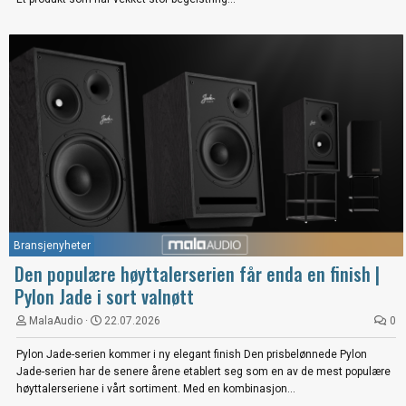
Bransjenyheter
Den populære høyttalerserien får enda en finish |
Pylon Jade i sort valnøtt
MalaAudio
22.07.2026
0
Pylon Jade-serien kommer i ny elegant finish Den prisbelønnede Pylon
Jade-serien har de senere årene etablert seg som en av de mest populære
høyttalerseriene i vårt sortiment. Med en kombinasjon...