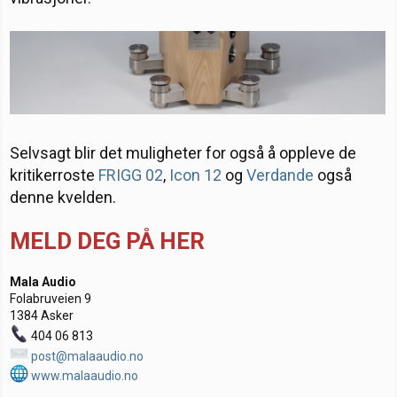
Selvsagt blir det muligheter for også å oppleve de
kritikerroste
FRIGG 02
,
Icon 12
og
Verdande
også
denne kvelden.
MELD DEG PÅ HER
Mala Audio
Folabruveien 9
1384 Asker
404 06 813
post@malaaudio.no
www.malaaudio.no