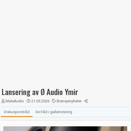
Lansering av Ø Audio Ymir
T
S
K
MalaAudio
21.05.2026
Bransjenyheter
r
t
a
å
a
t
Diskusjonstråd
Se tråd i gallerivisning
d
r
e
s
t
g
t
d
o