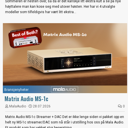
Sommeren er nesten over, så da er det kanskje litt ekstra kult å se på nye
høyttalere man kan kose seg med utover høsten. Her har vi 4 utvalgte
modeller som tilfeldigvis har vært litt ekstra...
Bransjenyheter
Matrix Audio MS-1c
MalaAudio
28.07.2026
0
Matrix Audio MS-1c Streamer + DAC Det er ikke lenge siden vi pakket opp en
helt ny MS-1c streamer/DAC som nå står i utstilling hos oss på Mala Audio.
Et produkt som har vekket stor begeistring...