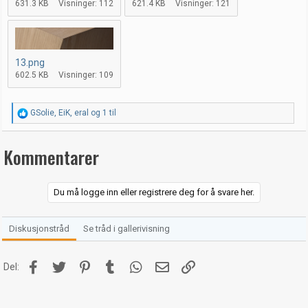
631.3 KB
Visninger: 112
621.4 KB
Visninger: 121
13.png
602.5 KB
Visninger: 109
R
GSolie
,
EiK
,
eral
og 1 til
e
a
k
Kommentarer
s
j
o
n
Du må logge inn eller registrere deg for å svare her.
e
r
:
Diskusjonstråd
Se tråd i gallerivisning
Facebook
Twitter
Pinterest
Tumblr
WhatsApp
E-post
Link
Del: