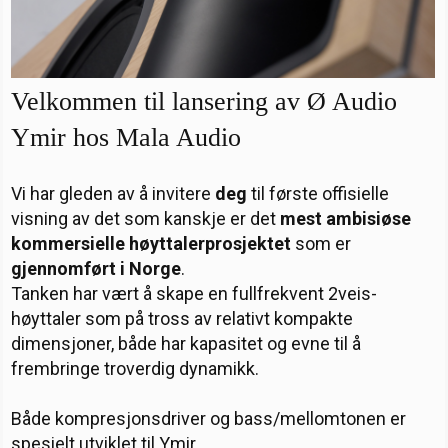
a
a
r
r
t
i
t
o
e
r
Velkommen til lansering av Ø Audio
Ymir hos Mala Audio
Vi har gleden av å invitere
deg
til første offisielle
visning av det som kanskje er det
mest ambisiøse
kommersielle høyttalerprosjektet
som er
gjennomført i Norge
.
Tanken har vært å skape en fullfrekvent 2veis-
høyttaler som på tross av relativt kompakte
dimensjoner, både har kapasitet og evne til å
frembringe troverdig dynamikk.
Både kompresjonsdriver og bass/mellomtonen er
spesielt utviklet til Ymir.