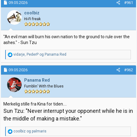
09.05.2026
#961
r
t
t
o
coolbiz
e
Hi-Fi freak
r
"An evil man will burn his own nation to the ground to rule over the
ashes." - Sun Tzu
R
vidarje
,
PederP
og
Panama Red
e
a
k
09.05.2026
#962
s
j
Panama Red
o
Fumblin’ With the Blues
n
e
r
:
Merkelig stille fra Kina for tiden....
Sun Tzu: "Never interrupt your opponent while he is in
the middle of making a mistake."
R
coolbiz
og
palmaris
e