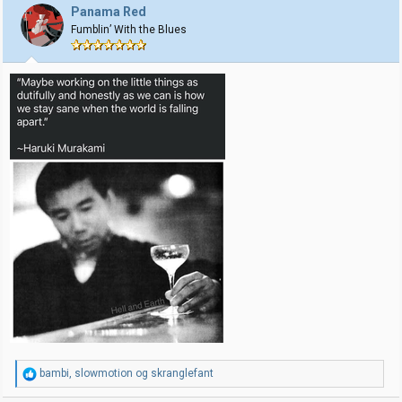
j
Panama Red
o
Fumblin’ With the Blues
n
e
r
:
R
bambi
,
slowmotion
og
skranglefant
e
a