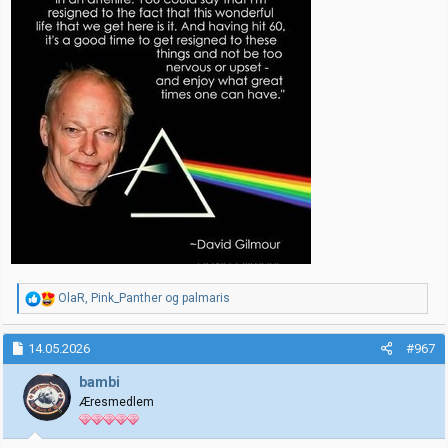
R
OlaR
,
Pink_Panther
og
palmaris
e
a
k
14.05.2026
#967
s
j
bambi
o
Æresmedlem
n
e
r