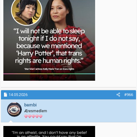
14.05.2026
#966
bambi
Æresmedlem