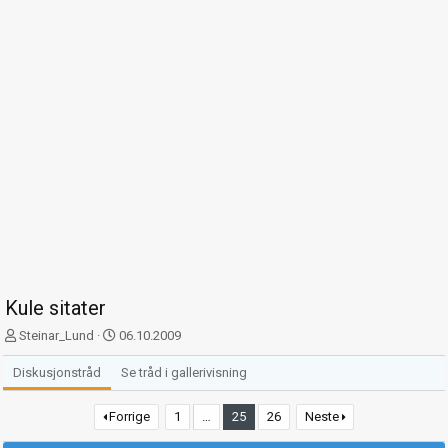
Kule sitater
T
S
Steinar_Lund
06.10.2009
r
t
å
a
Diskusjonstråd
Se tråd i gallerivisning
d
r
s
t
Forrige
1
…
25
26
Neste
t
d
a
a