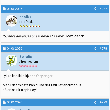
a
k
03.06.2026
#977
s
j
coolbiz
o
Hi-Fi freak
n
e
r
:
"Science advances one funeral at a time"
- Max Planck
04.06.2026
#978
Spiralis
Æresmedlem
Lykke kan ikke kjøpes for penger!
Men i det minste kan du ha det fælt i et enormt hus
på en solrik tropisk øy!
04.06.2026
#979