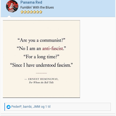
Panama Red
Fumblin’ With the Blues
R
PederP
,
bambi
,
JMM
og 1 til
e
a