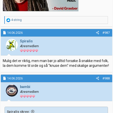
R
4-string
e
a
k
14.06.2026
#987
s
j
Spiralis
o
Æresmedlem
n
e
r
:
Mulig det er riktig, men man bør jo alltid forsøke å snakke med folk,
la dem komme til orde og så "knuse dem" med skalige argumenter!
14.06.2026
#988
bambi
Æresmedlem
Spiralis skrev: