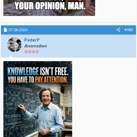
07.06.2026
#983
PederP
Æresmedlem