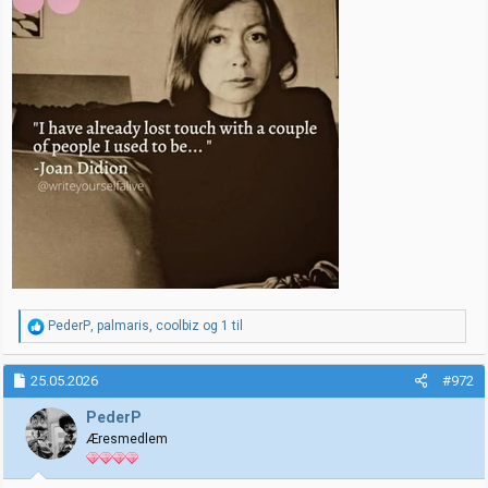
R
PederP
,
palmaris
,
coolbiz
og 1 til
e
a
k
25.05.2026
#972
s
j
PederP
o
Æresmedlem
n
e
r