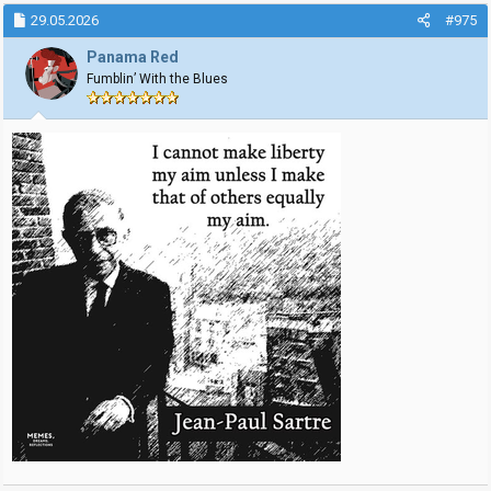
k
29.05.2026
#975
s
j
Panama Red
o
Fumblin’ With the Blues
n
e
r
: