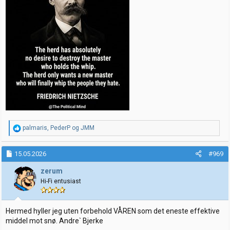
R
palmaris
,
PederP
og
JMM
e
a
k
15.05.2026
#969
s
j
zerum
o
Hi-Fi entusiast
n
e
r
:
Hermed hyller jeg uten forbehold VÅREN som det eneste effektive
middel mot snø. Andre` Bjerke