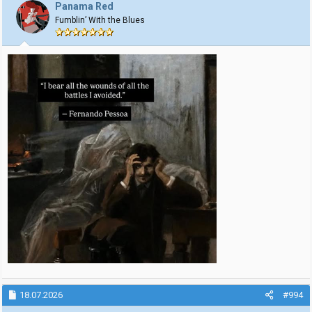
j
Panama Red
o
Fumblin’ With the Blues
n
e
r
:
18.07.2026
#994