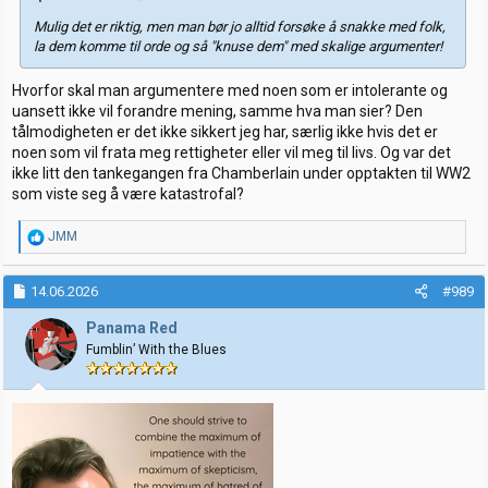
Mulig det er riktig, men man bør jo alltid forsøke å snakke med folk,
la dem komme til orde og så "knuse dem" med skalige argumenter!
Hvorfor skal man argumentere med noen som er intolerante og
uansett ikke vil forandre mening, samme hva man sier? Den
tålmodigheten er det ikke sikkert jeg har, særlig ikke hvis det er
noen som vil frata meg rettigheter eller vil meg til livs. Og var det
ikke litt den tankegangen fra Chamberlain under opptakten til WW2
som viste seg å være katastrofal?
R
JMM
e
a
k
14.06.2026
#989
s
j
Panama Red
o
Fumblin’ With the Blues
n
e
r
: