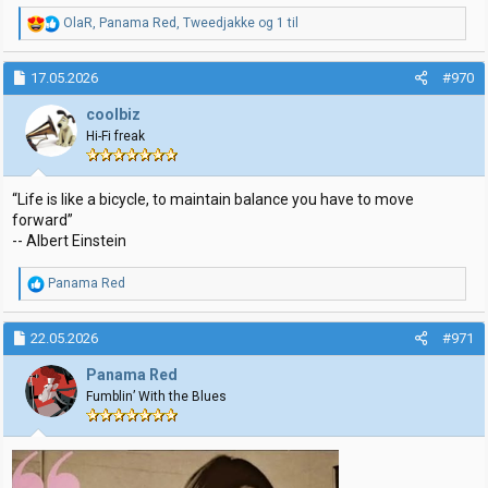
R
OlaR
,
Panama Red
,
Tweedjakke
og 1 til
e
a
k
17.05.2026
#970
s
j
coolbiz
o
Hi-Fi freak
n
e
r
:
“Life is like a bicycle, to maintain balance you have to move
forward”
-- Albert Einstein
R
Panama Red
e
a
k
22.05.2026
#971
s
j
Panama Red
o
Fumblin’ With the Blues
n
e
r
: