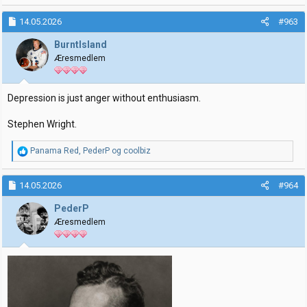
a
k
14.05.2026
#963
s
j
BurntIsland
o
Æresmedlem
n
e
r
:
Depression is just anger without enthusiasm.
Stephen Wright.
R
Panama Red
,
PederP
og
coolbiz
e
a
k
14.05.2026
#964
s
j
PederP
o
Æresmedlem
n
e
r
: