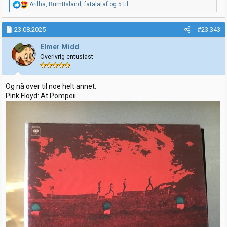
R
Arilha
,
BurntIsland
,
fatalataf
og 5 til
e
a
k
23.08.2025
#23.343
s
j
Elmer Midd
o
Overivrig entusiast
n
e
r
:
Og nå over til noe helt annet.
Pink Floyd: At Pompeii