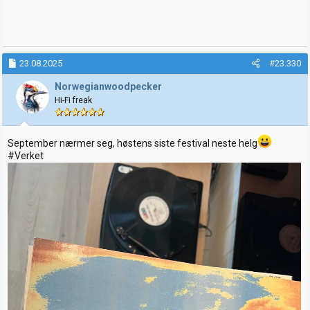
23.08.2025
#23.330
Norwegianwoodpecker
Hi-Fi freak
September nærmer seg, høstens siste festival neste helg
#Verket