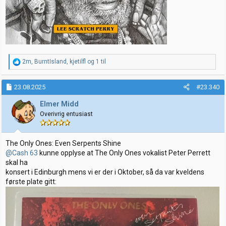
R
2m
,
BurntIsland
,
kjetilfl
og 1 til
e
a
k
23.08.2025
#23.340
s
j
Elmer Midd
o
Overivrig entusiast
n
e
r
:
The Only Ones: Even Serpents Shine
@Cash 63
kunne opplyse at The Only Ones vokalist Peter Perrett
skal ha
konsert i Edinburgh mens vi er der i Oktober, så da var kveldens
første plate gitt: