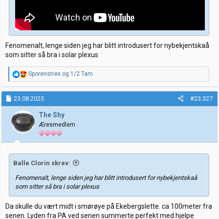
Fenomenalt, lenge siden jeg har blitt introdusert for nybekjentskaå
som sitter så bra i solar plexus
R
Sporenstrex
og
1/2 Tam
e
a
k
23.08.2025
#23.327
s
j
The Shy
o
Æresmedlem
n
e
r
:
Balle Clorin skrev:
Fenomenalt, lenge siden jeg har blitt introdusert for nybekjentskaå
som sitter så bra i solar plexus
Da skulle du vært midt i smørøye på Ekebergslette. ca 100meter fra
senen. Lyden fra PA ved senen summerte perfekt med hjelpe