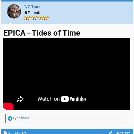
s
j
1/2 Tam
o
Hi-Fi freak
n
e
r
:
EPICA - Tides of Time
R
Lydbildeja
e
a
k
23.08.2025
#23.332