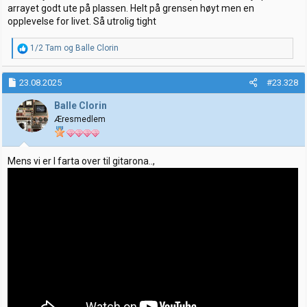
arrayet godt ute på plassen. Helt på grensen høyt men en
opplevelse for livet. Så utrolig tight
R
1/2 Tam
og
Balle Clorin
e
a
k
23.08.2025
#23.328
s
j
Balle Clorin
o
Æresmedlem
n
e
r
:
Mens vi er I farta over til gitarona..,