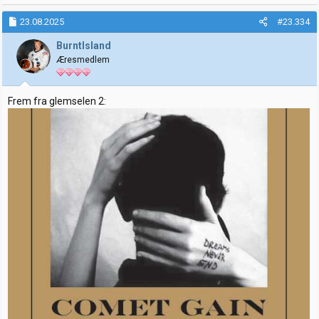
a
k
23.08.2025
#23.334
s
j
BurntIsland
o
Æresmedlem
n
e
r
:
Frem fra glemselen 2: