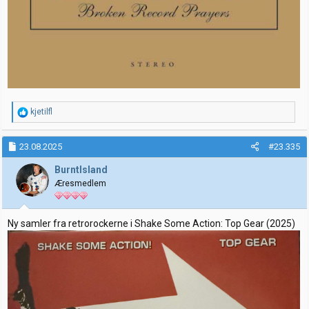
R
kjetilfl
e
a
k
23.08.2025
#23.335
s
j
BurntIsland
o
Æresmedlem
n
e
r
:
Ny samler fra retrorockerne i Shake Some Action: Top Gear (2025)