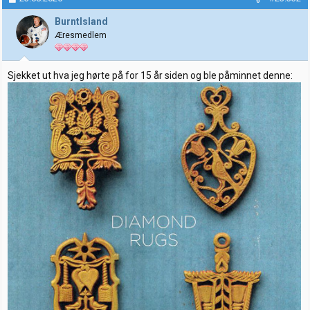
s
j
BurntIsland
o
Æresmedlem
n
e
r
:
Sjekket ut hva jeg hørte på for 15 år siden og ble påminnet denne: