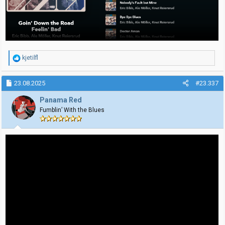
R
kjetilfl
e
a
k
23.08.2025
#23.337
s
j
Panama Red
o
Fumblin’ With the Blues
n
e
r
: