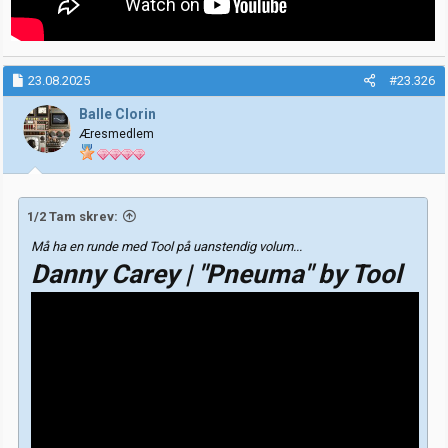
23.08.2025
#23.326
Balle Clorin
Æresmedlem
1/2 Tam skrev:
Må ha en runde med Tool på uanstendig volum...
Danny Carey | "Pneuma" by Tool