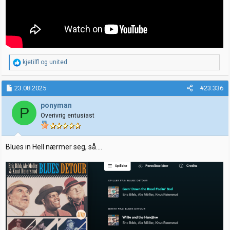
R
kjetilfl
og
united
e
a
k
23.08.2025
#23.336
s
j
ponyman
P
o
Overivrig entusiast
n
e
r
:
Blues in Hell nærmer seg, så....