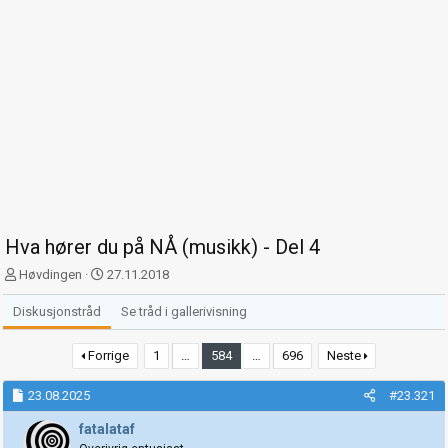
Hva hører du på NÅ (musikk) - Del 4
T
S
Høvdingen
27.11.2018
r
t
å
a
Diskusjonstråd
Se tråd i gallerivisning
d
r
s
t
Forrige
1
…
584
…
696
Neste
t
d
a
a
23.08.2025
#23.321
r
t
t
o
fatalataf
e