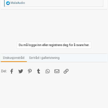
R
MalaAudio
e
a
k
s
j
o
n
e
r
:
Du må logge inn eller registrere deg for å svare her.
Diskusjonstråd
Se tråd i gallerivisning
Facebook
Twitter
Pinterest
Tumblr
WhatsApp
E-post
Link
Del: