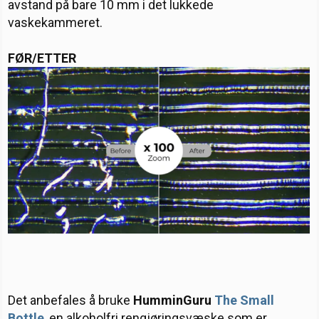
avstand på bare 10 mm i det lukkede
vaskekammeret.
FØR/ETTER
Det anbefales å bruke
HumminGuru
The Small
Bottle
,
en alkoholfri rengjøringsvæske som er