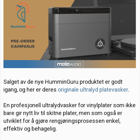
a
a
r
r
t
i
t
o
e
r
Salget av de nye HumminGuru produktet er godt
igang, og her er deres
originale ultralyd platevasker
.
En profesjonell ultralydvasker for vinylplater som ikke
bare gir nytt liv til skitne plater, men som også er
utviklet for å gjøre rengjøringsprosessen enkel,
effektiv og behagelig.