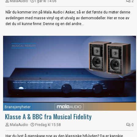
MalaAudio
I går kl 14:06
2
Når du kommer inn på Mala Audio i Asker, så er det første du møter denne
avdelingen med masse vinyl og et utvalg av demomodeller. Her er noe av
det du vil kunne finne: Denne og en del andre...
Bransjenyheter
Klasse A & BBC fra Musical Fidelity
MalaAudio
Fredag kl 15:58
0
Har du lyst å gjenskape noe av den klassiske hifi-lyden? Da er kanskje