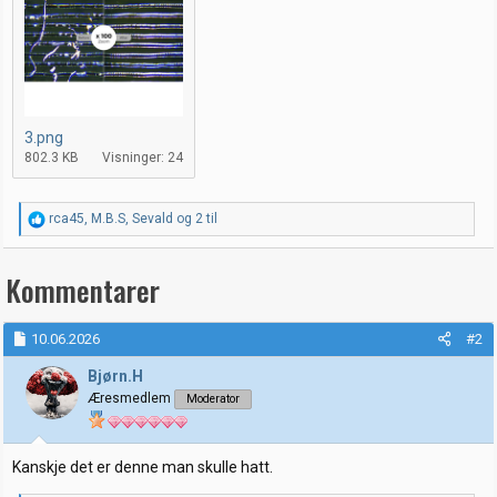
3.png
802.3 KB
Visninger: 24
R
rca45
,
M.B.S
,
Sevald
og 2 til
e
a
k
Kommentarer
s
j
o
10.06.2026
#2
n
e
Bjørn.H
r
:
Æresmedlem
Moderator
Kanskje det er denne man skulle hatt.