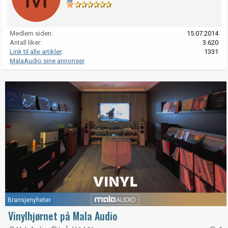
Medlem siden
15.07.2014
Antall liker
3.620
Link til alle artikler
1331
MalaAudio sine annonser
Bransjenyheter
Vinylhjørnet på Mala Audio