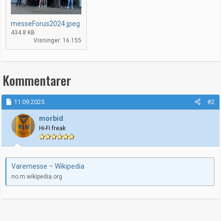
messeForus2024.jpeg
434.8 KB
Visninger: 16.155
Kommentarer
11.09.2025
#2
morbid
Hi-Fi freak
Varemesse – Wikipedia
no.m.wikipedia.org