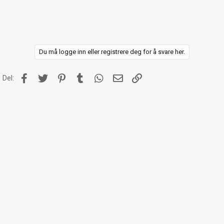
Du må logge inn eller registrere deg for å svare her.
Facebook
Twitter
Pinterest
Tumblr
WhatsApp
E-post
Link
Del: