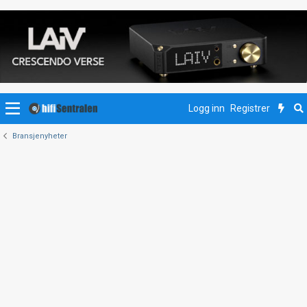
Logg inn
Registrer
Bransjenyheter