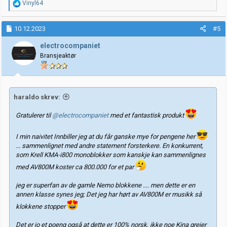
R
Vinyl64
e
a
k
10.12.2023
#5
s
j
electrocompaniet
o
Bransjeaktør
n
e
r
:
haraldo skrev:
Gratulerer til
@electrocompaniet
med et fantastisk produkt
I min naivitet Innbiller jeg at du får ganske mye for pengene her
... sammenlignet med andre statement forsterkere. En konkurrent,
som Krell KMA-i800 monoblokker som kanskje kan sammenlignes
med AV800M koster ca 800.000 for et par
jeg er superfan av de gamle Nemo blokkene .... men dette er en
annen klasse synes jeg; Det jeg har hørt av AV800M er musikk så
klokkene stopper
Det er jo et poeng også at dette er 100% norsk, ikke noe Kina greier