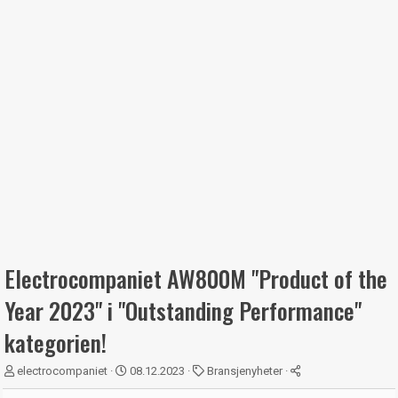
Electrocompaniet AW800M "Product of the
Year 2023" i "Outstanding Performance"
kategorien!
T
S
K
electrocompaniet
08.12.2023
Bransjenyheter
r
t
a