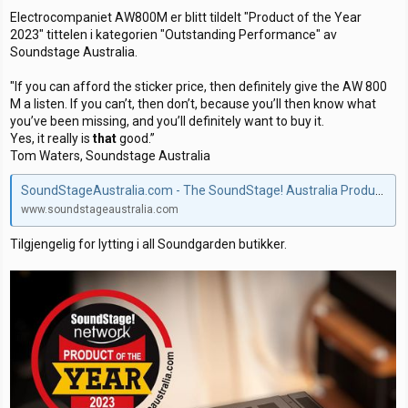
å
a
t
Electrocompaniet AW800M er blitt tildelt "Product of the Year
d
r
e
2023" tittelen i kategorien "Outstanding Performance" av
s
t
g
Soundstage Australia.
t
d
o
a
a
r
"If you can afford the sticker price, then definitely give the AW 800
r
t
i
t
o
M a listen. If you can’t, then don’t, because you’ll then know what
e
you’ve been missing, and you’ll definitely want to buy it.
r
Yes, it really is
that
good.”
Tom Waters, Soundstage Australia
SoundStageAustralia.com - The SoundStage! Australia Products of the Year Awards 2023
www.soundstageaustralia.com
Tilgjengelig for lytting i all Soundgarden butikker.