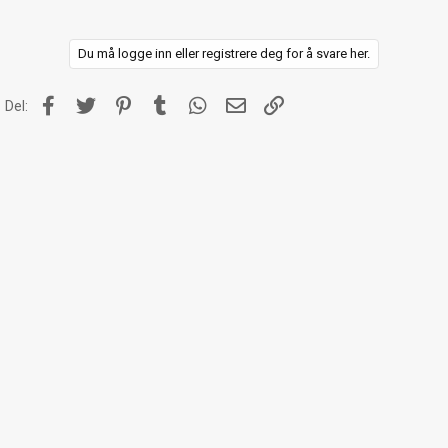
e
r
:
Du må logge inn eller registrere deg for å svare her.
Facebook
Twitter
Pinterest
Tumblr
WhatsApp
E-post
Link
Del: