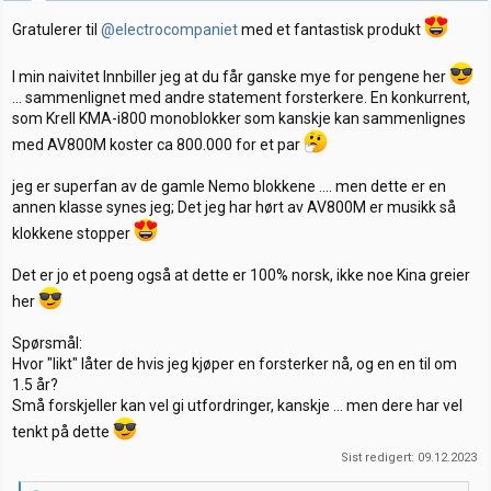
r
:
Gratulerer til
@electrocompaniet
med et fantastisk produkt
I min naivitet Innbiller jeg at du får ganske mye for pengene her
... sammenlignet med andre statement forsterkere. En konkurrent,
som Krell KMA-i800 monoblokker som kanskje kan sammenlignes
med AV800M koster ca 800.000 for et par
jeg er superfan av de gamle Nemo blokkene .... men dette er en
annen klasse synes jeg; Det jeg har hørt av AV800M er musikk så
klokkene stopper
Det er jo et poeng også at dette er 100% norsk, ikke noe Kina greier
her
Spørsmål:
Hvor "likt" låter de hvis jeg kjøper en forsterker nå, og en en til om
1.5 år?
Små forskjeller kan vel gi utfordringer, kanskje ... men dere har vel
tenkt på dette
Sist redigert:
09.12.2023