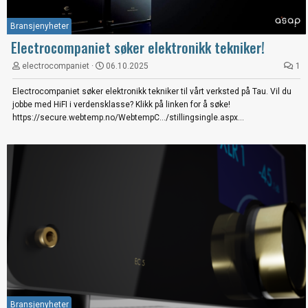
Bransjenyheter
Electrocompaniet søker elektronikk tekniker!
electrocompaniet
06.10.2025
1
Electrocompaniet søker elektronikk tekniker til vårt verksted på Tau. Vil du
jobbe med HiFI i verdensklasse? Klikk på linken for å søke!
https://secure.webtemp.no/WebtempC.../stillingsingle.aspx...
Bransjenyheter