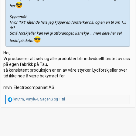
her
Spørsmål:
Hvor "likt" låter de hvis jeg kjøper en forsterker nå, og en en til om 1.5
år?
Små forskjeller kan vel gi utfordringer, kanskje ... men dere har vel
tenkt på dette
Hei,
Vi produserer alt selv og alle produkter blir individuellt testet av oss
på egen fabrikk på Tau,
så konsistent produksjon er en av våre styrker. Lydforskjeller over
tid ikke noe å være bekymret for.
mvh. Electrocompaniet AS.
R
knutm
,
Vinyl64
,
SagenS
og 1 til
e
a
k
s
j
o
n