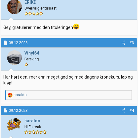
ERIKD
r
:
Overivrig entusiast
Gøy, gratulerer med den tituleringen
08.12.2023
#3
Vinyl64
Fersking
Har hørt den, mer enn meget god og med dagens kronekurs, løp og
kjøp!
R
haraldo
e
a
k
09.12.2023
#4
s
j
haraldo
o
Hi-Fi freak
n
e