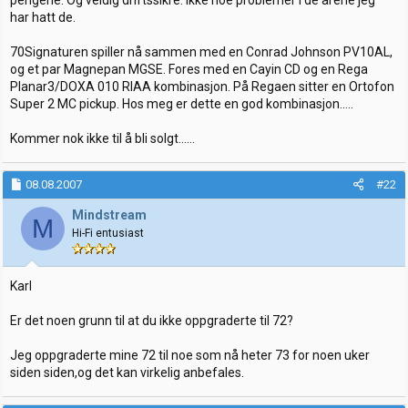
pengene. Og veldig driftssikre. Ikke noe problemer i de årene jeg
har hatt de.
70Signaturen spiller nå sammen med en Conrad Johnson PV10AL,
og et par Magnepan MGSE. Fores med en Cayin CD og en Rega
Planar3/DOXA 010 RIAA kombinasjon. På Regaen sitter en Ortofon
Super 2 MC pickup. Hos meg er dette en god kombinasjon.....
Kommer nok ikke til å bli solgt......
08.08.2007
#22
Mindstream
M
Hi-Fi entusiast
Karl
Er det noen grunn til at du ikke oppgraderte til 72?
Jeg oppgraderte mine 72 til noe som nå heter 73 for noen uker
siden siden,og det kan virkelig anbefales.