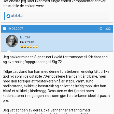
Det eneste jeg ikker liker med single ended komponenter er hvor
lite stabile de er/kan være.
R
akkkkkar
e
a
k
19.09.2007
#32
s
j
Bulter
o
Hi-Fi freak
n
e
r
:
Jeg pakker mine to Signaturer i kveld for transport til Kristiansand
og overhaling/oppgradering til Sig 72.
Ifølge Lauvland har han med denne forsterkeren endelig fått til like
god lyd som i de ustabile 70-modellene fra noen tiår tilbake, men
med den forskjell at forsterkeren nå er stabil. Varm, rund
mellomtone, skikkelig basstrøkk og en lett og luftig topp, sier han.
Altså et skikkelig kinderegg. Dessuten er det fjernet noen
kodensatorer i inngangen, noe som gjør forsterkeren ideel til passiv
pre.
Jeg vet at noen av dere Doxa-venner har erfaring med