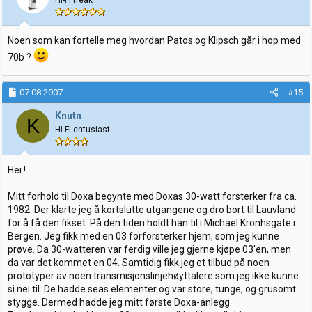
Hi-Fi freak
Noen som kan fortelle meg hvordan Patos og Klipsch går i hop med
70b ?
07.08.2007
#15
Knutn
K
Hi-Fi entusiast
Hei !
Mitt forhold til Doxa begynte med Doxas 30-watt forsterker fra ca.
1982. Der klarte jeg å kortslutte utgangene og dro bort til Lauvland
for å få den fikset. På den tiden holdt han til i Michael Kronhsgate i
Bergen. Jeg fikk med en 03 forforsterker hjem, som jeg kunne
prøve. Da 30-watteren var ferdig ville jeg gjerne kjøpe 03'en, men
da var det kommet en 04. Samtidig fikk jeg et tilbud på noen
prototyper av noen transmisjonslinjehøyttalere som jeg ikke kunne
si nei til. De hadde seas elementer og var store, tunge, og grusomt
stygge. Dermed hadde jeg mitt første Doxa-anlegg.