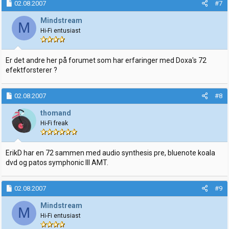
02.08.2007
#7
Mindstream
M
Hi-Fi entusiast
Er det andre her på forumet som har erfaringer med Doxa's 72
efektforsterer ?
02.08.2007
#8
thomand
Hi-Fi freak
ErikD har en 72 sammen med audio synthesis pre, bluenote koala
dvd og patos symphonic III AMT.
02.08.2007
#9
Mindstream
M
Hi-Fi entusiast