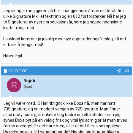
Jeg slenger meg gjerne på her - har gjennom årene eid totalt fire
ulike Signature MkII effekttrinn og en 012 forforsterker. Nå har jeg
to Signaturer av nyere produksjonsår, som jeg neppe noensinne
kvitter meg med...
Lauvland kommer jo jevnlig med nye oppgraderingsforslag, så det
er bare å henge med!
Hilsen Egil
01.08.2007
#3
Rojoh
R
Gjest
Jeg vil være med. ;D Har riktignok ikke Doxa nå, men har hatt
70Signature, og en moddet versjon av 72Signature. Man finner
alltid utstyr som gjør enkelte ting bedre enkelte steder, men jeg
synes Doxa byr på en veldig frisk og vital lyd som gjør at man trives
forran anlegget. Er det bare meg, eller er det flere som opplever
Doxa-lyden som litt vanedannende? Hender jeg lengter tilbake...