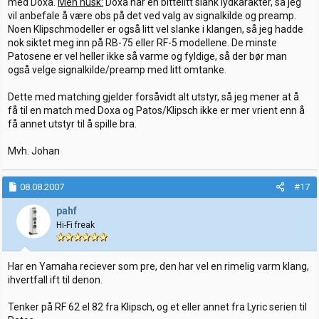
med Doxa.
Men husk:
Doxa har en bittelitt slank lydkarakter, så jeg
vil anbefale å være obs på det ved valg av signalkilde og preamp.
Noen Klipschmodeller er også litt vel slanke i klangen, så jeg hadde
nok siktet meg inn på RB-75 eller RF-5 modellene. De minste
Patosene er vel heller ikke så varme og fyldige, så der bør man
også velge signalkilde/preamp med litt omtanke.
Dette med matching gjelder forsåvidt alt utstyr, så jeg mener at å
få til en match med Doxa og Patos/Klipsch ikke er mer vrient enn å
få annet utstyr til å spille bra.
Mvh. Johan
08.08.2007
#17
pahf
Hi-Fi freak
Har en Yamaha reciever som pre, den har vel en rimelig varm klang,
ihvertfall ift til denon.
Tenker på RF 62 el 82 fra Klipsch, og et eller annet fra Lyric serien til