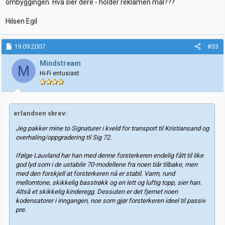
ombyggingen. Hva sier dere - holder reklamen mål???
Hilsen Egil
19.09.2007
#33
Mindstream
M
Hi-Fi entusiast
erlandsen skrev:
Jeg pakker mine to Signaturer i kveld for transport til Kristiansand og
overhaling/oppgradering til Sig 72.
Ifølge Lauvland har han med denne forsterkeren endelig fått til like
god lyd som i de ustabile 70-modellene fra noen tiår tilbake, men
med den forskjell at forsterkeren nå er stabil. Varm, rund
mellomtone, skikkelig basstrøkk og en lett og luftig topp, sier han.
Altså et skikkelig kinderegg. Dessuten er det fjernet noen
kodensatorer i inngangen, noe som gjør forsterkeren ideel til passiv
pre.