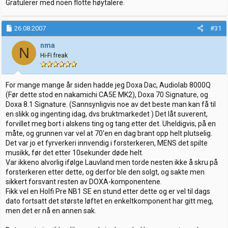
:
Gratulerer med noen flotte høytalere.
26.08.2007
#31
nma
N
Hi-Fi freak
For mange mange år siden hadde jeg Doxa Dac, Audiolab 8000Q
(Før dette stod en nakamichi CA5E MK2), Doxa 70 Signature, og
Doxa 8.1 Signature. (Sannsynligvis noe av det beste man kan få til
en slikk og ingenting idag, dvs bruktmarkedet ) Det låt suverent,
forvillet meg bort i alskens ting og tang etter det. Uheldigvis, på en
måte, og grunnen var vel at 70'en en dag brant opp helt plutselig.
Det var jo et fyrverkeri innvendig i forsterkeren, MENS det spilte
musikk, før det etter 10sekunder døde helt.
Var ikkeno alvorlig ifølge Lauvland men torde nesten ikke å skru på
forsterkeren etter dette, og derfor ble den solgt, og sakte men
sikkert forsvant resten av DOXA-komponentene.
Fikk vel en Holfi Pre NB1 SE en stund etter dette og er vel til dags
dato fortsatt det største løftet en enkeltkomponent har gitt meg,
men det er nå en annen sak.