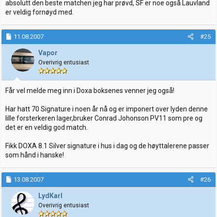
absolutt den beste matchen jeg har prøvd, SF er noe også Lauvland
er veldig fornøyd med.
11.08.2007
#25
Vapor
Overivrig entusiast
Får vel melde meg inn i Doxa boksenes venner jeg også!
Har hatt 70 Signature i noen år nå og er imponert over lyden denne
lille forsterkeren lager,bruker Conrad Johonson PV11 som pre og
det er en veldig god match.
Fikk DOXA 8.1 Silver signature i hus i dag og de høyttalerene passer
som hånd i hanske!
13.08.2007
#26
LydKarl
Overivrig entusiast