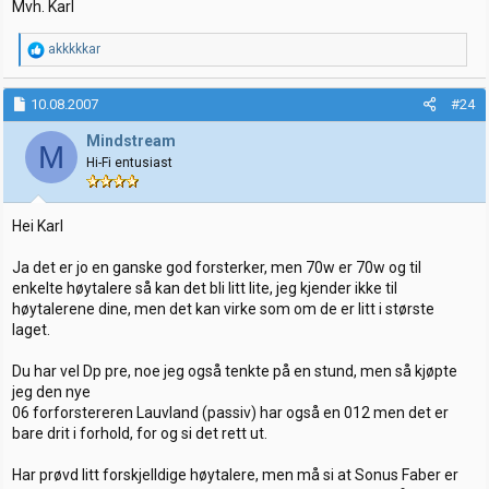
Mvh. Karl
R
akkkkkar
e
a
k
10.08.2007
#24
s
j
Mindstream
M
o
Hi-Fi entusiast
n
e
r
:
Hei Karl
Ja det er jo en ganske god forsterker, men 70w er 70w og til
enkelte høytalere så kan det bli litt lite, jeg kjender ikke til
høytalerene dine, men det kan virke som om de er litt i største
laget.
Du har vel Dp pre, noe jeg også tenkte på en stund, men så kjøpte
jeg den nye
06 forforstereren Lauvland (passiv) har også en 012 men det er
bare drit i forhold, for og si det rett ut.
Har prøvd litt forskjelldige høytalere, men må si at Sonus Faber er