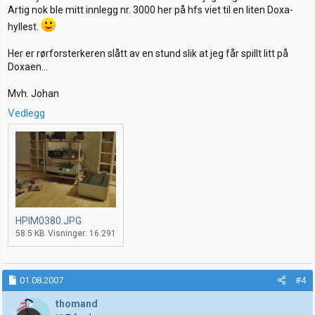
Artig nok ble mitt innlegg nr. 3000 her på hfs viet til en liten Doxa-
hyllest.
Her er rørforsterkeren slått av en stund slik at jeg får spillt litt på
Doxaen...
Mvh. Johan
Vedlegg
HPIM0380.JPG
58.5 KB
Visninger: 16.291
01.08.2007
#4
thomand