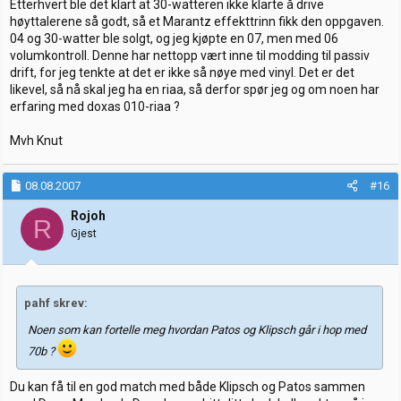
Etterhvert ble det klart at 30-watteren ikke klarte å drive
høyttalerene så godt, så et Marantz effekttrinn fikk den oppgaven.
04 og 30-watter ble solgt, og jeg kjøpte en 07, men med 06
volumkontroll. Denne har nettopp vært inne til modding til passiv
drift, for jeg tenkte at det er ikke så nøye med vinyl. Det er det
likevel, så nå skal jeg ha en riaa, så derfor spør jeg og om noen har
erfaring med doxas 010-riaa ?
Mvh Knut
08.08.2007
#16
Rojoh
R
Gjest
pahf skrev:
Noen som kan fortelle meg hvordan Patos og Klipsch går i hop med
70b ?
Du kan få til en god match med både Klipsch og Patos sammen