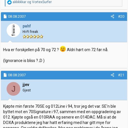
R
akkkkkar
og
VortexSurfer
e
a
k
08.08.2007
#20
s
j
pahf
o
Hi-Fi freak
n
e
r
:
Hva er forskjellen på 70 og 72 ?
Aldri hørt om 72 før nå.
(Ignorance is bliss ? ;D )
08.08.2007
#21
jjev
J
Gjest
Kjøpte min første 70SE og 012Line i 94, tror jeg det var. SE'n ble
byttet mot en 70Signature i 97, sammen med en oppgradering av
012. Kjøpte også en 010RIAA og senere en 014DAC. Må si at de
DOXA produktene jeg har hatt erfaring med har gitt mye for