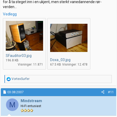
for å ta steget inn i en ukjent, men sterkt vanedannende rør-
verden...
Vedlegg
SFauditor03.jpg
Doxa_03.jpg
196.8 KB
Visninger: 11.871
67.5 KB
Visninger: 12.478
R
VortexSurfer
e
a
k
03.08.2007
#11
s
j
Mindstream
M
o
Hi-Fi entusiast
n
e
r