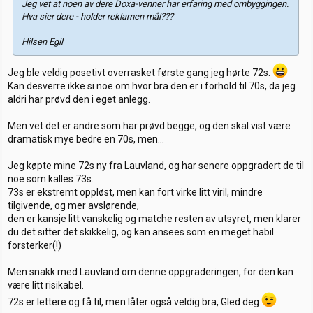
Jeg vet at noen av dere Doxa-venner har erfaring med ombyggingen.
Hva sier dere - holder reklamen mål???
Hilsen Egil
Jeg ble veldig posetivt overrasket første gang jeg hørte 72s.
Kan desverre ikke si noe om hvor bra den er i forhold til 70s, da jeg
aldri har prøvd den i eget anlegg.
Men vet det er andre som har prøvd begge, og den skal vist være
dramatisk mye bedre en 70s, men...
Jeg køpte mine 72s ny fra Lauvland, og har senere oppgradert de til
noe som kalles 73s.
73s er ekstremt oppløst, men kan fort virke litt viril, mindre
tilgivende, og mer avslørende,
den er kansje litt vanskelig og matche resten av utsyret, men klarer
du det sitter det skikkelig, og kan ansees som en meget habil
forsterker(!)
Men snakk med Lauvland om denne oppgraderingen, for den kan
være litt risikabel.
72s er lettere og få til, men låter også veldig bra, Gled deg