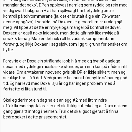
manglar det noko". DPen opplevast nemleg som ryddig og rein med
veldig svart bakgrunn + at han sjølvsagt har betydeleg betre
kontroll på tolvtommarane (ja, det er brutalt å gje ein 70-wattar
denne oppgåva). Lydbildet på Doxaen er generelt meir uroleg hjå
meg. Vil tippe at dette er mykje pga mangel på kontroll nedover.
Doxaen er også noko laidback, men dette går nok like mykje på
smak & behag. Mao er det nok i all hovudsak komponentane
forøvrig, og ikkje Doxaen i seg sjølv, som ligg til grunn for ønsket om
bytte.
Forøvrig gjer Doxa ein strålande jobb hjå meg og byr på daglege
dosar med nydelege musikalske stunder, om enn kun på nåde inntil
vidare. Om arvtakaren nødvendigvis blir DP er ikkje sikkert, men eg
ser ikkje bort i frå det. Vedrørande tidspunkt for bytte så har eg god
tid. Eg har levd med Doxa i sju år og har ingen problem med å
fortsette ei lita stund til.
Skal eg derimot ein dag ha eit anlegg #2 med litt mindre
effektkresne høgtalarar, er det slett ikkje utenkeleg at Doxa nok ein
gang gjer sitt inntog i heimen. Trur det skal godt gjerast å finna
bedre saker i dette prissegmentet.