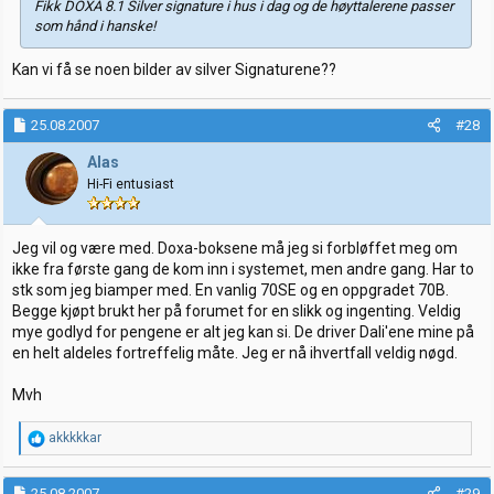
Fikk DOXA 8.1 Silver signature i hus i dag og de høyttalerene passer
som hånd i hanske!
Kan vi få se noen bilder av silver Signaturene??
25.08.2007
#28
Alas
Hi-Fi entusiast
Jeg vil og være med. Doxa-boksene må jeg si forbløffet meg om
ikke fra første gang de kom inn i systemet, men andre gang. Har to
stk som jeg biamper med. En vanlig 70SE og en oppgradet 70B.
Begge kjøpt brukt her på forumet for en slikk og ingenting. Veldig
mye godlyd for pengene er alt jeg kan si. De driver Dali'ene mine på
en helt aldeles fortreffelig måte. Jeg er nå ihvertfall veldig nøgd.
Mvh
R
akkkkkar
e
a
k
25.08.2007
#29