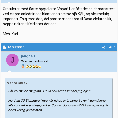
Gratulerer med flotte høgtalarar, Vapor! Har fått desse demonstrert
ved eit par anledningar, blant anna heime hjå KØL, og blei mektig
imponert. Enig med deg; dei passar meget bra til Doxa elektronikk,
neppe nokon tilfeldighet det der.
Mvh. Karl
14.08.2007
#27
janghell
J
Overivrig entusiast
Vapor skrev:
Får vel melde meg inn i Doxa boksenes venner jeg også!
Har hatt 70 Signature i noen år nå og er imponert over lyden denne
lille forsterkeren lager,bruker Conrad Johonson PV11 som pre og det
er en veldig god match.