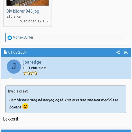
Div bildrer 846.jpg
210.8 KB
Visninger: 12.109
R
VortexSurfer
e
a
k
01.08.2007
#6
s
j
joaredge
J
o
Hi-Fi entusiast
n
e
r
:
bwd skrev:
Jeg får hive meg på her jeg også. Det er jo noe spesielt med disse
boxene
Lekkert!