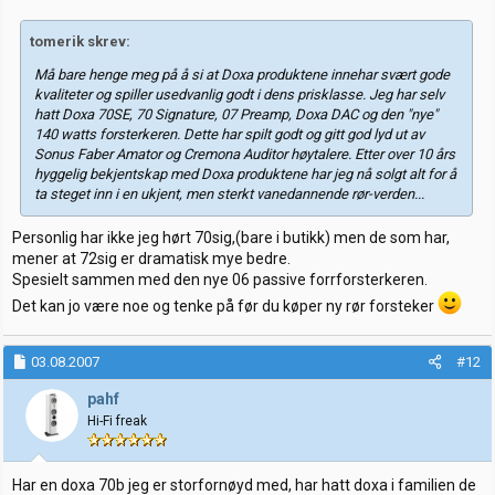
:
tomerik skrev:
Må bare henge meg på å si at Doxa produktene innehar svært gode
kvaliteter og spiller usedvanlig godt i dens prisklasse. Jeg har selv
hatt Doxa 70SE, 70 Signature, 07 Preamp, Doxa DAC og den "nye"
140 watts forsterkeren. Dette har spilt godt og gitt god lyd ut av
Sonus Faber Amator og Cremona Auditor høytalere. Etter over 10 års
hyggelig bekjentskap med Doxa produktene har jeg nå solgt alt for å
ta steget inn i en ukjent, men sterkt vanedannende rør-verden...
Personlig har ikke jeg hørt 70sig,(bare i butikk) men de som har,
mener at 72sig er dramatisk mye bedre.
Spesielt sammen med den nye 06 passive forrforsterkeren.
Det kan jo være noe og tenke på før du køper ny rør forsteker
03.08.2007
#12
pahf
Hi-Fi freak
Har en doxa 70b jeg er storfornøyd med, har hatt doxa i familien de