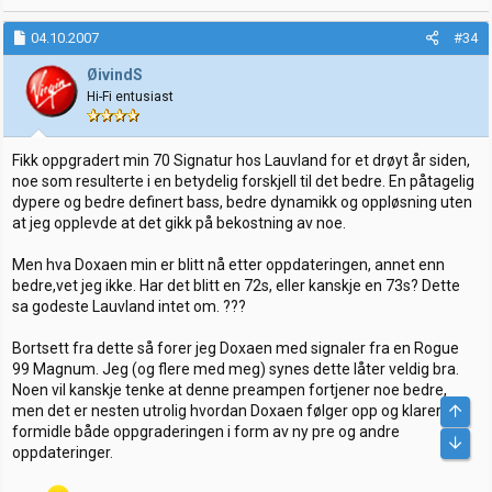
04.10.2007
#34
ØivindS
Hi-Fi entusiast
Fikk oppgradert min 70 Signatur hos Lauvland for et drøyt år siden,
noe som resulterte i en betydelig forskjell til det bedre. En påtagelig
dypere og bedre definert bass, bedre dynamikk og oppløsning uten
at jeg opplevde at det gikk på bekostning av noe.
Men hva Doxaen min er blitt nå etter oppdateringen, annet enn
bedre,vet jeg ikke. Har det blitt en 72s, eller kanskje en 73s? Dette
sa godeste Lauvland intet om. ???
Bortsett fra dette så forer jeg Doxaen med signaler fra en Rogue
99 Magnum. Jeg (og flere med meg) synes dette låter veldig bra.
Noen vil kanskje tenke at denne preampen fortjener noe bedre,
men det er nesten utrolig hvordan Doxaen følger opp og klarer å
formidle både oppgraderingen i form av ny pre og andre
oppdateringer.