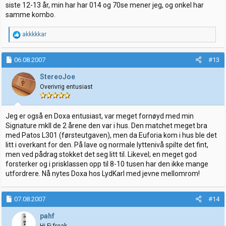
siste 12-13 år, min har har 014 og 70se mener jeg, og onkel har
samme kombo.
R
akkkkkar
e
a
k
06.08.2007
#13
s
j
StereoJoe
o
Overivrig entusiast
n
e
r
:
Jeg er også en Doxa entusiast, var meget fornøyd med min
Signature mkII de 2 årene den var i hus. Den matchet meget bra
med Patos L301 (førsteutgaven), men da Euforia kom i hus ble det
litt i overkant for den. På lave og normale lyttenivå spilte det fint,
men ved pådrag stokket det seg litt til. Likevel; en meget god
forsterker og i prisklassen opp til 8-10 tusen har den ikke mange
utfordrere. Nå nytes Doxa hos LydKarl med jevne mellomrom!
07.08.2007
#14
pahf