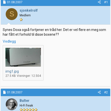
01.08.2007
#1
r
t
t
o
sjonkelrolf
S
e
Medlem
r
Synes Doxa også fortjener en tråd her. Det er vel flere en meg som
har fått et forhold til disse boxene??
Vedlegg
img1.jpg
27.5 KB
Visninger: 12.504
01.08.2007
#2
Bulter
Hi-Fi freak