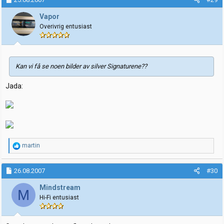
s
j
Vapor
o
Overivrig entusiast
n
e
r
:
Kan vi få se noen bilder av silver Signaturene??
Jada:
R
martin
e
a
k
26.08.2007
#30
s
j
Mindstream
M
o
Hi-Fi entusiast
n
e
r