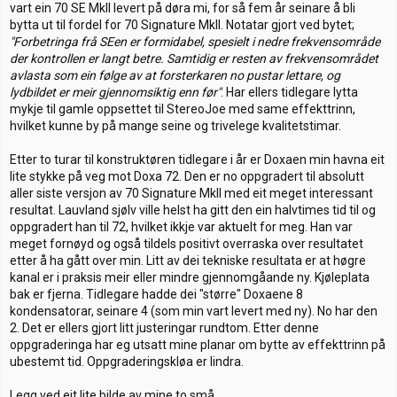
vart ein 70 SE MkII levert på døra mi, for så fem år seinare å bli
bytta ut til fordel for 70 Signature MkII. Notatar gjort ved bytet;
"Forbetringa frå SEen er formidabel, spesielt i nedre frekvensområde
der kontrollen er langt betre. Samtidig er resten av frekvensområdet
avlasta som ein følge av at forsterkaren no pustar lettare, og
lydbildet er meir gjennomsiktig enn før"
. Har ellers tidlegare lytta
mykje til gamle oppsettet til StereoJoe med same effekttrinn,
hvilket kunne by på mange seine og trivelege kvalitetstimar.
Etter to turar til konstruktøren tidlegare i år er Doxaen min havna eit
lite stykke på veg mot Doxa 72. Den er no oppgradert til absolutt
aller siste versjon av 70 Signature MkII med eit meget interessant
resultat. Lauvland sjølv ville helst ha gitt den ein halvtimes tid til og
oppgradert han til 72, hvilket ikkje var aktuelt for meg. Han var
meget fornøyd og også tildels positivt overraska over resultatet
etter å ha gått over min. Litt av dei tekniske resultata er at høgre
kanal er i praksis meir eller mindre gjennomgåande ny. Kjøleplata
bak er fjerna. Tidlegare hadde dei "større" Doxaene 8
kondensatorar, seinare 4 (som min vart levert med ny). No har den
2. Det er ellers gjort litt justeringar rundtom. Etter denne
oppgraderinga har eg utsatt mine planar om bytte av effekttrinn på
ubestemt tid. Oppgraderingskløa er lindra.
Legg ved eit lite bilde av mine to små.