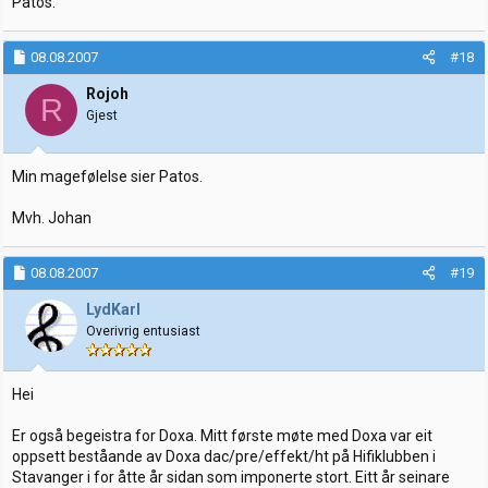
Patos.
08.08.2007
#18
Rojoh
R
Gjest
Min magefølelse sier Patos.
Mvh. Johan
08.08.2007
#19
LydKarl
Overivrig entusiast
Hei
Er også begeistra for Doxa. Mitt første møte med Doxa var eit
oppsett beståande av Doxa dac/pre/effekt/ht på Hifiklubben i
Stavanger i for åtte år sidan som imponerte stort. Eitt år seinare