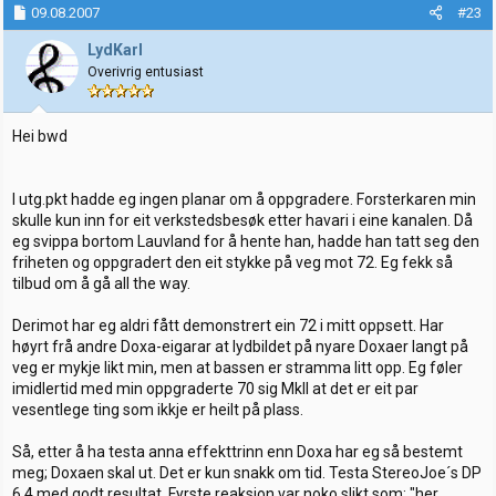
09.08.2007
#23
LydKarl
Overivrig entusiast
Hei bwd
I utg.pkt hadde eg ingen planar om å oppgradere. Forsterkaren min
skulle kun inn for eit verkstedsbesøk etter havari i eine kanalen. Då
eg svippa bortom Lauvland for å hente han, hadde han tatt seg den
friheten og oppgradert den eit stykke på veg mot 72. Eg fekk så
tilbud om å gå all the way.
Derimot har eg aldri fått demonstrert ein 72 i mitt oppsett. Har
høyrt frå andre Doxa-eigarar at lydbildet på nyare Doxaer langt på
veg er mykje likt min, men at bassen er stramma litt opp. Eg føler
imidlertid med min oppgraderte 70 sig MkII at det er eit par
vesentlege ting som ikkje er heilt på plass.
Så, etter å ha testa anna effekttrinn enn Doxa har eg så bestemt
meg; Doxaen skal ut. Det er kun snakk om tid. Testa StereoJoe´s DP
6.4 med godt resultat. Fyrste reaksjon var noko slikt som; "her