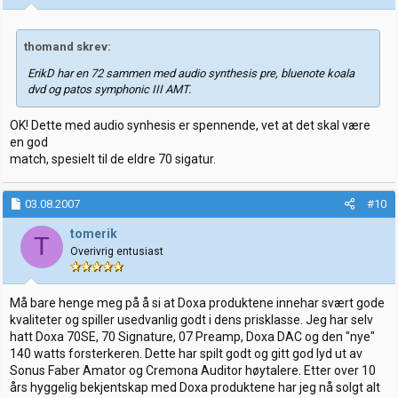
thomand skrev:
ErikD har en 72 sammen med audio synthesis pre, bluenote koala
dvd og patos symphonic III AMT.
OK! Dette med audio synhesis er spennende, vet at det skal være
en god
match, spesielt til de eldre 70 sigatur.
03.08.2007
#10
tomerik
T
Overivrig entusiast
Må bare henge meg på å si at Doxa produktene innehar svært gode
kvaliteter og spiller usedvanlig godt i dens prisklasse. Jeg har selv
hatt Doxa 70SE, 70 Signature, 07 Preamp, Doxa DAC og den "nye"
140 watts forsterkeren. Dette har spilt godt og gitt god lyd ut av
Sonus Faber Amator og Cremona Auditor høytalere. Etter over 10
års hyggelig bekjentskap med Doxa produktene har jeg nå solgt alt