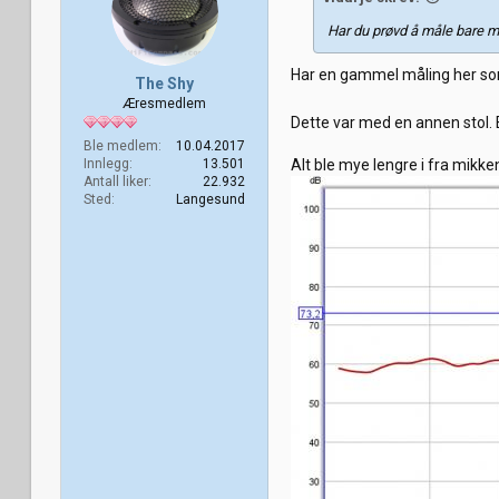
Har du prøvd å måle bare m
Har en gammel måling her som 
The Shy
Æresmedlem
Dette var med en annen stol. E
Ble medlem
10.04.2017
Innlegg
13.501
Alt ble mye lengre i fra mikke
Antall liker
22.932
Sted
Langesund