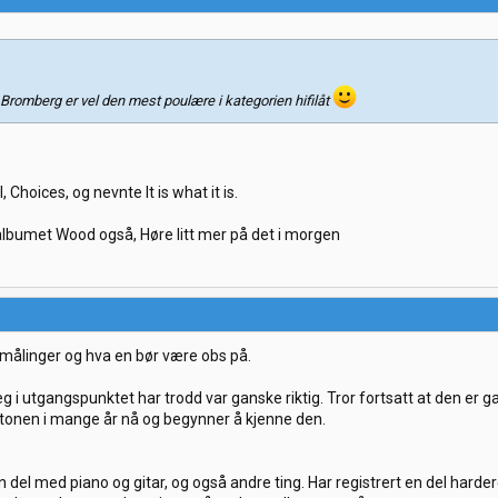
omberg er vel den mest poulære i kategorien hifilåt
 Choices, og nevnte It is what it is.
e albumet Wood også, Høre litt mer på det i morgen
ed målinger og hva en bør være obs på.
eg i utgangspunktet har trodd var ganske riktig. Tror fortsatt at den er ga
onen i mange år nå og begynner å kjenne den.
en del med piano og gitar, og også andre ting. Har registrert en del hard