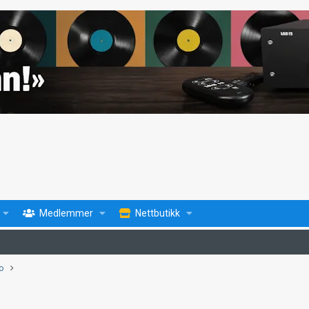
Medlemmer
Nettbutikk
fo