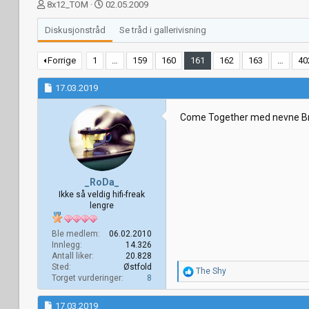
T
S
8x12_TOM
02.05.2009
r
t
å
a
Diskusjonstråd
Se tråd i gallerivisning
d
r
s
t
Forrige
1
…
159
160
161
162
163
…
40
t
d
a
a
17.03.2019
r
t
t
o
e
Come Together med nevne Brom
r
_RoDa_
Ikke så veldig hifi-freak
lengre
Ble medlem
06.02.2010
Innlegg
14.326
Antall liker
20.828
Sted
Østfold
R
The Shy
Torget vurderinger
8
e
a
k
17.03.2019