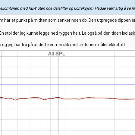
ellomtonen med REW uten noe delefilter og korreksjon? Hadde vært artig å se hv
har et punkt på midten som senker noen db. Den utpregede dippen er i h
n stol der jeg kunne legge ned ryggen helt. La også på den tiden isolasj
n og jeg har tro på at dette er mer slik mellomtonen måler ekkofritt.