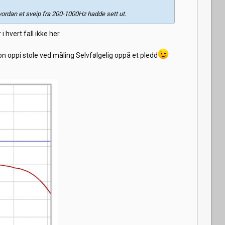
ordan et sveip fra 200-1000Hz hadde sett ut.
vert fall ikke her.
on oppi stole ved måling Selvfølgelig oppå et pledd