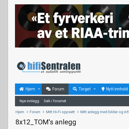
Hjem
Forum
Torget
Nytt innhold
Nye innlegg
Søk i forumet
Hjem
Forum
Mitt Hi-Fi oppsett
Mitt anlegg med bilder og in
8x12_TOM's anlegg