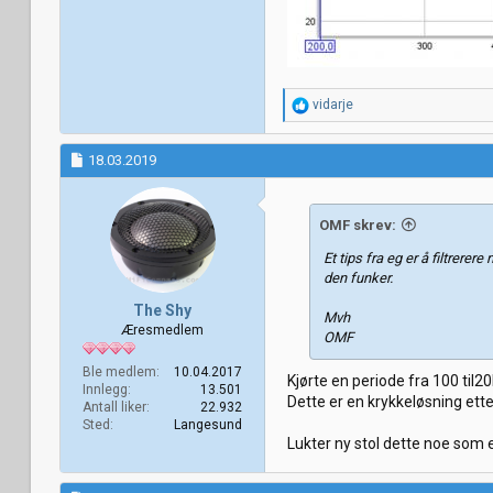
R
vidarje
e
a
k
18.03.2019
s
j
o
OMF skrev:
n
e
Et tips fra eg er å filtrere
r
den funker.
:
The Shy
Mvh
Æresmedlem
OMF
Ble medlem
10.04.2017
Kjørte en periode fra 100 til
Innlegg
13.501
Dette er en krykkeløsning ett
Antall liker
22.932
Sted
Langesund
Lukter ny stol dette noe som e