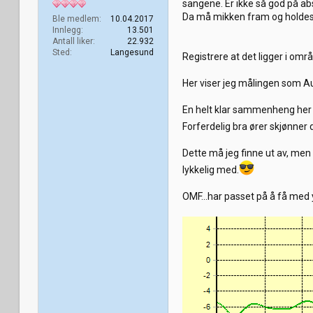
sangene. Er ikke så god på a
Da må mikken fram og holdes i
Ble medlem
10.04.2017
Innlegg
13.501
Antall liker
22.932
Sted
Langesund
Registrere at det ligger i om
Her viser jeg målingen som Au
En helt klar sammenheng her , 
Forferdelig bra ører skjønner 
Dette må jeg finne ut av, men 
lykkelig med.
OMF...har passet på å få med 