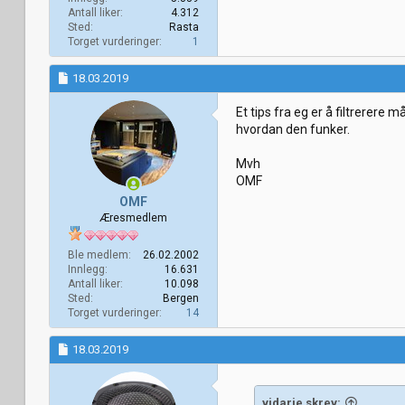
Antall liker
4.312
Sted
Rasta
Torget vurderinger
1
18.03.2019
Et tips fra eg er å filtrerere
hvordan den funker.
Mvh
OMF
OMF
Æresmedlem
Ble medlem
26.02.2002
Innlegg
16.631
Antall liker
10.098
Sted
Bergen
Torget vurderinger
14
18.03.2019
vidarje skrev: