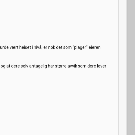
rde vært heiset i nivå, er nok det som "plager" eieren.
 og at dere selv antagelig har større avvik som dere lever