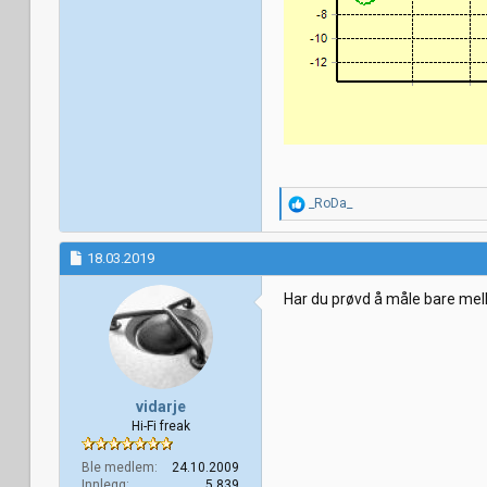
R
_RoDa_
e
a
k
18.03.2019
s
j
Har du prøvd å måle bare mel
o
n
e
r
:
vidarje
Hi-Fi freak
Ble medlem
24.10.2009
Innlegg
5.839