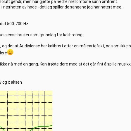
bsolutt gehør, men har gjette på nedre mellomtone sånn omtrent.
 nærheten av hode i det jeg spiller de sangene jeg har notert meg.
rådet 500-700 Hz
diolense bruker som grunnlag for kalibrering.
og det at Audiolense har kalibrert etter en måleartefakt, og som ikke bu
dere
ikke nå med en gang. Kan trøste dere med at det går fint å spille musikk
y og x aksen