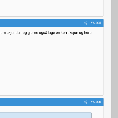
#6.405
a som skjer da - og gjerne også lage en korreksjon og høre
#6.406