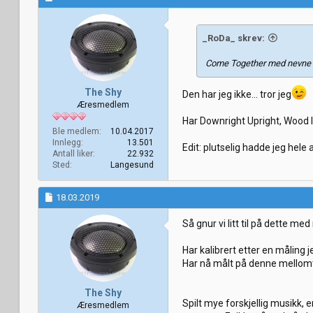
s
j
o
_RoDa_ skrev:
n
e
r
Come Together med nevne Br
:
The Shy
Den har jeg ikke... tror jeg
Æresmedlem
Har Downright Upright, Wood ll,
Ble medlem
10.04.2017
Innlegg
13.501
Edit: plutselig hadde jeg hel
Antall liker
22.932
Sted
Langesund
18.03.2019
Så gnur vi litt til på dette m
Har kalibrert etter en måling j
Har nå målt på denne mellomt
The Shy
Spilt mye forskjellig musikk, 
Æresmedlem