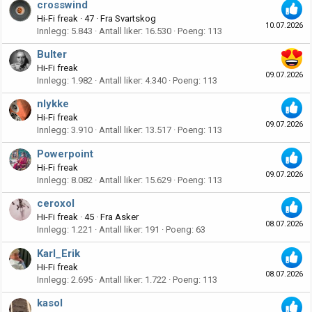
crosswind
Hi-Fi freak
·
47
·
Fra
Svartskog
10.07.2026
Innlegg
5.843
Antall liker
16.530
Poeng
113
Bulter
Hi-Fi freak
09.07.2026
Innlegg
1.982
Antall liker
4.340
Poeng
113
nlykke
Hi-Fi freak
09.07.2026
Innlegg
3.910
Antall liker
13.517
Poeng
113
Powerpoint
Hi-Fi freak
09.07.2026
Innlegg
8.082
Antall liker
15.629
Poeng
113
ceroxol
Hi-Fi freak
·
45
·
Fra
Asker
08.07.2026
Innlegg
1.221
Antall liker
191
Poeng
63
Karl_Erik
Hi-Fi freak
08.07.2026
Innlegg
2.695
Antall liker
1.722
Poeng
113
kasol