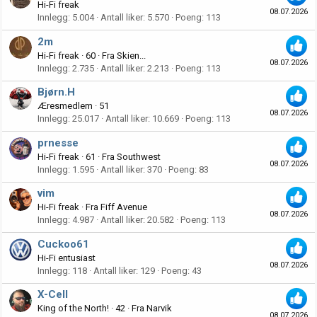
Hi-Fi freak
08.07.2026
Innlegg
5.004
Antall liker
5.570
Poeng
113
2m
Hi-Fi freak
·
60
·
Fra
Skien...
08.07.2026
Innlegg
2.735
Antall liker
2.213
Poeng
113
Bjørn.H
Æresmedlem
·
51
08.07.2026
Innlegg
25.017
Antall liker
10.669
Poeng
113
prnesse
Hi-Fi freak
·
61
·
Fra
Southwest
08.07.2026
Innlegg
1.595
Antall liker
370
Poeng
83
vim
Hi-Fi freak
·
Fra
Fiff Avenue
08.07.2026
Innlegg
4.987
Antall liker
20.582
Poeng
113
Cuckoo61
Hi-Fi entusiast
08.07.2026
Innlegg
118
Antall liker
129
Poeng
43
X-Cell
King of the North!
·
42
·
Fra
Narvik
08.07.2026