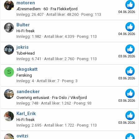
motoren
Æresmedlem
·
60
·
Fra
Flekkefjord
04.06.2026
Innlegg
26.407
Antall liker
48.260
Poeng
113
Bulter
Hi-Fi freak
04.06.2026
Innlegg
1.982
Antall liker
4.339
Poeng
113
jokris
TubeHead
03.06.2026
Innlegg
6.741
Antall liker
2.760
Poeng
113
skogskatt
S
Fersking
03.06.2026
Innlegg
4
Antall liker
7
Poeng
3
sandecker
Overivrig entusiast
·
Fra
Oslo / Viksfjord
03.06.2026
Innlegg
748
Antall liker
1.262
Poeng
93
Karl_Erik
Hi-Fi freak
03.06.2026
Innlegg
2.695
Antall liker
1.722
Poeng
113
ovitzi