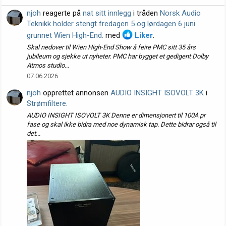
njoh
reagerte på
nat sitt innlegg
i tråden
Norsk Audio
Teknikk holder stengt fredagen 5 og lørdagen 6 juni
grunnet Wien High-End.
med
Liker
.
Skal nedover til Wien High-End Show å feire PMC sitt 35 års
jubileum og sjekke ut nyheter. PMC har bygget et gedigent Dolby
Atmos studio...
07.06.2026
njoh
opprettet annonsen
AUDIO INSIGHT ISOVOLT 3K
i
Strømfiltere
.
AUDIO INSIGHT ISOVOLT 3K Denne er dimensjonert til 100A pr
fase og skal ikke bidra med noe dynamisk tap. Dette bidrar også til
det...