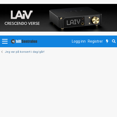
Logg inn
Registrer
Jeg var på konsert i dag/går!