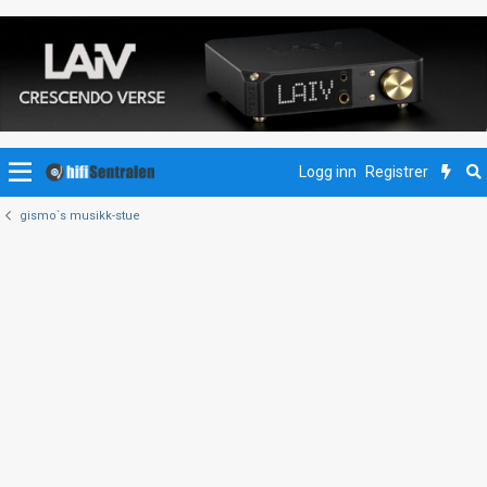
Logg inn
Registrer
gismo`s musikk-stue