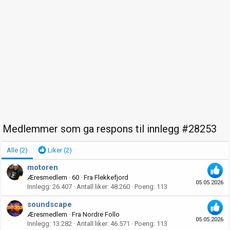
Medlemmer som ga respons til innlegg #28253
Alle
(2)
Liker
(2)
motoren
Æresmedlem
·
60
·
Fra
Flekkefjord
05.05.2026
Innlegg
26.407
Antall liker
48.260
Poeng
113
soundscape
Æresmedlem
·
Fra
Nordre Follo
05.05.2026
Innlegg
13.282
Antall liker
46.571
Poeng
113