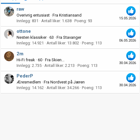
raw
Overivrig entusiast
·
Fra
Kristiansand
15.05.2026
Innlegg
831
Antall liker
1.638
Poeng
93
ottone
Nesten klassiker
·
63
·
Fra
Stavanger
06.05.2026
Innlegg
14.921
Antall liker
13.802
Poeng
113
2m
Hi-Fi freak
·
60
·
Fra
Skien...
30.04.2026
Innlegg
2.735
Antall liker
2.213
Poeng
113
PederP
Æresmedlem
·
Fra
Nordvest på Jæren
30.04.2026
Innlegg
14.162
Antall liker
34.266
Poeng
113