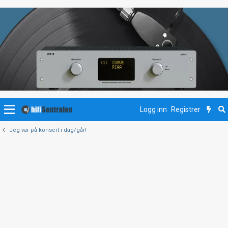
Logg inn
Registrer
Jeg var på konsert i dag/går!