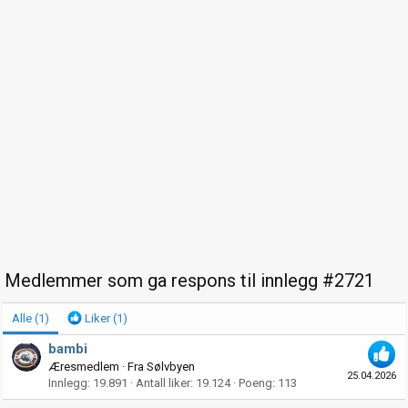
Medlemmer som ga respons til innlegg #2721
Alle
(1)
Liker
(1)
bambi
Æresmedlem
·
Fra
Sølvbyen
25.04.2026
Innlegg
19.891
Antall liker
19.124
Poeng
113