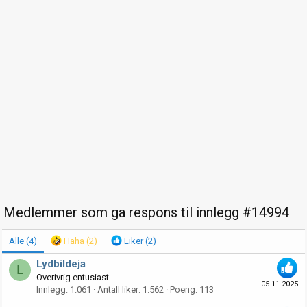
Medlemmer som ga respons til innlegg #14994
Alle
(4)
Haha
(2)
Liker
(2)
Lydbildeja
L
Overivrig entusiast
05.11.2025
Innlegg
1.061
Antall liker
1.562
Poeng
113