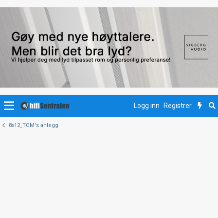
Logg inn
Registrer
8x12_TOM's anlegg