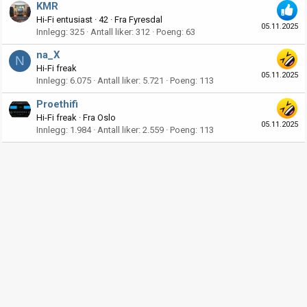
KMR
Hi-Fi entusiast
·
42
·
Fra
Fyresdal
05.11.2025
Innlegg
325
Antall liker
312
Poeng
63
na_X
N
Hi-Fi freak
05.11.2025
Innlegg
6.075
Antall liker
5.721
Poeng
113
Proethifi
Hi-Fi freak
·
Fra
Oslo
05.11.2025
Innlegg
1.984
Antall liker
2.559
Poeng
113