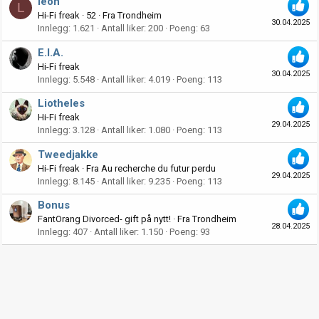
leon
L
Hi-Fi freak
·
52
·
Fra
Trondheim
30.04.2025
Innlegg
1.621
Antall liker
200
Poeng
63
E.I.A.
Hi-Fi freak
30.04.2025
Innlegg
5.548
Antall liker
4.019
Poeng
113
Liotheles
Hi-Fi freak
29.04.2025
Innlegg
3.128
Antall liker
1.080
Poeng
113
Tweedjakke
Hi-Fi freak
·
Fra
Au recherche du futur perdu
29.04.2025
Innlegg
8.145
Antall liker
9.235
Poeng
113
Bonus
FantOrang Divorced- gift på nytt!
·
Fra
Trondheim
28.04.2025
Innlegg
407
Antall liker
1.150
Poeng
93