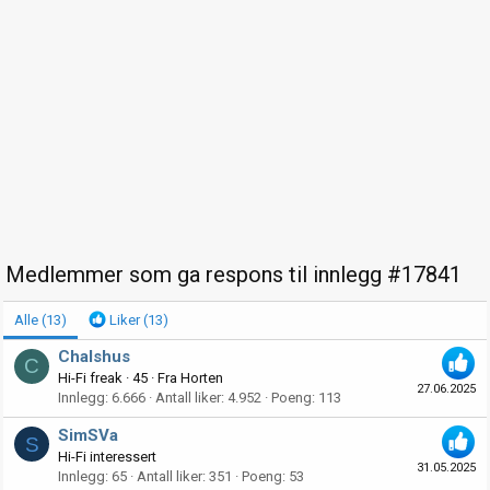
Medlemmer som ga respons til innlegg #17841
Alle
(13)
Liker
(13)
Chalshus
C
Hi-Fi freak
·
45
·
Fra
Horten
27.06.2025
Innlegg
6.666
Antall liker
4.952
Poeng
113
SimSVa
S
Hi-Fi interessert
31.05.2025
Innlegg
65
Antall liker
351
Poeng
53