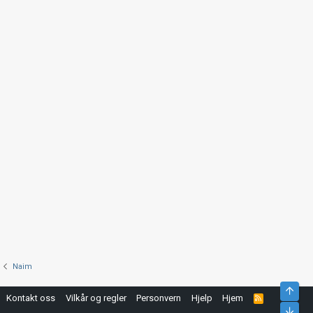
Naim
Top
Kontakt oss
Vilkår og regler
Personvern
Hjelp
Hjem
R
S
Bunn