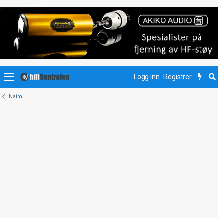
Logg inn
Registrer
Naim