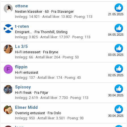
ottone
Nesten klassiker
·
63
·
Fra
Stavanger
21.05.2025
Innlegg
14.921
Antall liker
13.802
Poeng
113
t-roten
Emigrant…
·
Fra
Thornhill, Stirling
04.05.2025
Innlegg
3.825
Antall liker
17.397
Poeng
113
Ls 3/5
Hi-Fi interessert
·
Fra
Bryne
03.05.2025
Innlegg
66
Antall liker
264
Poeng
53
flippin
F
Hi-Fi entusiast
02.05.2025
Innlegg
137
Antall liker
174
Poeng
43
Spissoy
Hi-Fi freak
·
Fra
Fitjar
30.04.2025
Innlegg
2.619
Antall liker
7.730
Poeng
113
Elmer Midd
Overivrig entusiast
·
Fra
Oslo
30.04.2025
Innlegg
953
Antall liker
3.501
Poeng
93