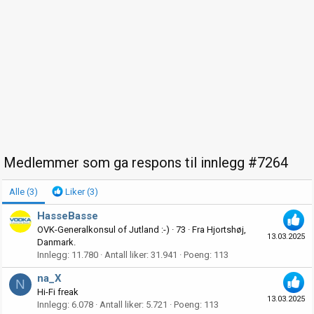
Medlemmer som ga respons til innlegg #7264
Alle
(3)
Liker
(3)
HasseBasse
OVK-Generalkonsul of Jutland :-)
·
73
·
Fra
Hjortshøj,
13.03.2025
Danmark.
Innlegg
11.780
Antall liker
31.941
Poeng
113
na_X
N
Hi-Fi freak
13.03.2025
Innlegg
6.078
Antall liker
5.721
Poeng
113