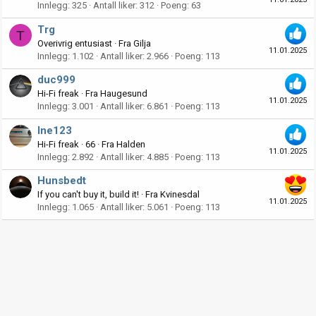
Innlegg
325
Antall liker
312
Poeng
63
Trg
T
Overivrig entusiast
·
Fra
Gilja
11.01.2025
Innlegg
1.102
Antall liker
2.966
Poeng
113
duc999
Hi-Fi freak
·
Fra
Haugesund
11.01.2025
Innlegg
3.001
Antall liker
6.861
Poeng
113
Ine123
Hi-Fi freak
·
66
·
Fra
Halden
11.01.2025
Innlegg
2.892
Antall liker
4.885
Poeng
113
Hunsbedt
If you can't buy it, build it!
·
Fra
Kvinesdal
11.01.2025
Innlegg
1.065
Antall liker
5.061
Poeng
113