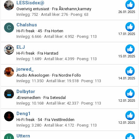
LESSisdox@
Overivrig entusiast
·
Fra
Åkrehamn,karmøy
26.01.2025
Innlegg
752
Antall liker
276
Poeng
63
Chalshus
C
Hi-Fi freak
·
45
·
Fra
Horten
17.01.2025
Innlegg
6.666
Antall liker
4.952
Poeng
113
ELJ
Hi-Fi freak
·
Fra
Harstad
15.01.2025
Innlegg
1.689
Antall liker
4.399
Poeng
113
jorwed_
Audio Arkeologen
·
Fra
Nordre Follo
14.01.2025
Innlegg
11.350
Antall liker
19.518
Poeng
113
Dolbytor
Æresmedlem
·
Fra
Setesdal
12.01.2025
Innlegg
10.168
Antall liker
42.337
Poeng
113
Deng1
Hi-Fi freak
·
54
·
Fra
VestBredden
12.01.2025
Innlegg
3.280
Antall liker
4.172
Poeng
113
Uttern
U