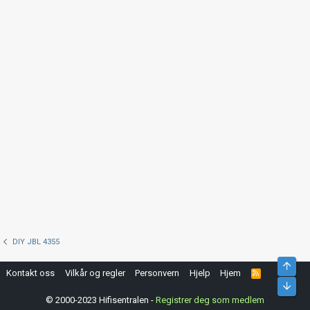
DIY JBL 4355
Top
Kontakt oss
Vilkår og regler
Personvern
Hjelp
Hjem
R
S
Bunn
S
© 2000-2023 Hifisentralen -
Registrer deg som medlem