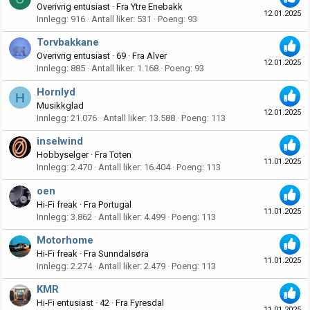
Overivrig entusiast
·
Fra
Ytre Enebakk
12.01.2025
Innlegg
916
Antall liker
531
Poeng
93
Torvbakkane
Overivrig entusiast
·
69
·
Fra
Alver
12.01.2025
Innlegg
885
Antall liker
1.168
Poeng
93
Hornlyd
H
Musikkglad
12.01.2025
Innlegg
21.076
Antall liker
13.588
Poeng
113
inselwind
Hobbyselger
·
Fra
Toten
11.01.2025
Innlegg
2.470
Antall liker
16.404
Poeng
113
oen
Hi-Fi freak
·
Fra
Portugal
11.01.2025
Innlegg
3.862
Antall liker
4.499
Poeng
113
Motorhome
Hi-Fi freak
·
Fra
Sunndalsøra
11.01.2025
Innlegg
2.274
Antall liker
2.479
Poeng
113
KMR
Hi-Fi entusiast
·
42
·
Fra
Fyresdal
11.01.2025