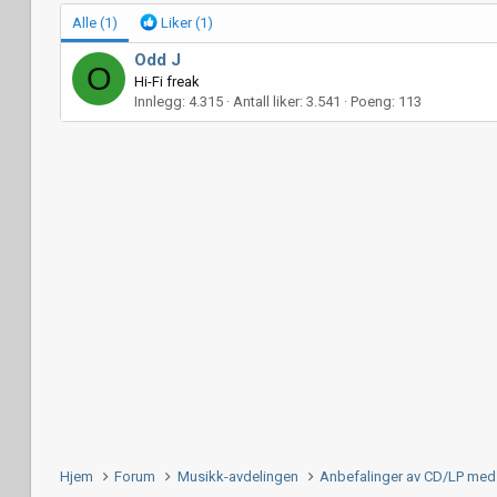
Alle
(1)
Liker
(1)
Odd J
O
Hi-Fi freak
Innlegg
4.315
Antall liker
3.541
Poeng
113
Hjem
Forum
Musikk-avdelingen
Anbefalinger av CD/LP med 