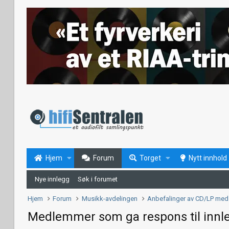
Hjem
Forum
Torget
Nytt innhold
Nye innlegg
Søk i forumet
Hjem
Forum
Musikk-avdelingen
Anbefalinger av CD/LP med 
Medlemmer som ga respons til innl