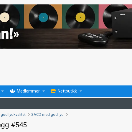
Medlemmer
Nettbutikk
god lydkvalitet
SACD med god lyd
egg #545