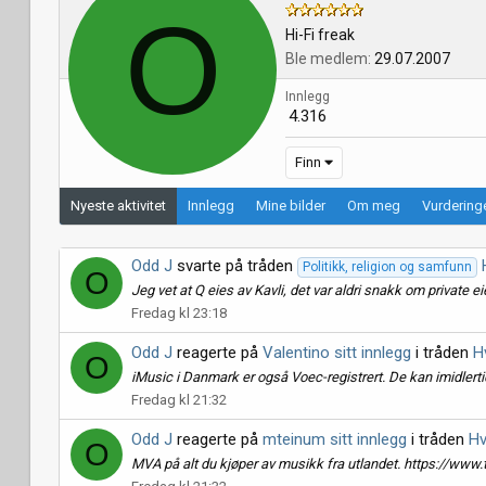
O
Hi-Fi freak
Ble medlem
29.07.2007
Innlegg
4.316
Finn
Nyeste aktivitet
Innlegg
Mine bilder
Om meg
Vurderinge
Odd J
svarte på tråden
Politikk, religion og samfunn
O
Jeg vet at Q eies av Kavli, det var aldri snakk om private ei
Fredag kl 23:18
Odd J
reagerte på
Valentino sitt innlegg
i tråden
H
O
iMusic i Danmark er også Voec-registrert. De kan imidlerti
Fredag kl 21:32
Odd J
reagerte på
mteinum sitt innlegg
i tråden
Hv
O
MVA på alt du kjøper av musikk fra utlandet. https://www.t