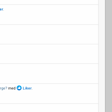
er
.
orge?
med
Liker
.