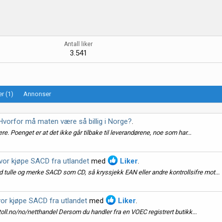
Antall liker
3.541
r (1)
Annonser
Hvorfor må maten være så billig i Norge?
.
ere. Poenget er at det ikke går tilbake til leverandørene, noe som har...
vor kjøpe SACD fra utlandet
med
Liker
.
d tulle og merke SACD som CD, så kryssjekk EAN eller andre kontrollsifre mot...
or kjøpe SACD fra utlandet
med
Liker
.
oll.no/no/netthandel Dersom du handler fra en VOEC registrert butikk...