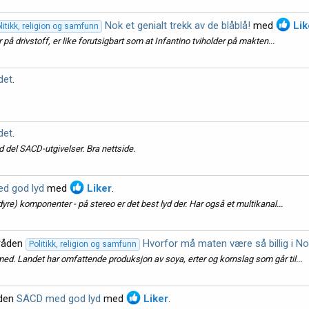
Nok et genialt trekk av de blåblå!
med
Lik
litikk, religion og samfunn
 på drivstoff, er like forutsigbart som at Infantino tviholder på makten...
det
.
det
.
d del SACD-utgivelser. Bra nettside.
d god lyd
med
Liker
.
re) komponenter - på stereo er det best lyd der. Har også et multikanal...
tråden
Hvorfor må maten være så billig i N
Politikk, religion og samfunn
 med. Landet har omfattende produksjon av soya, erter og kornslag som går til...
åden
SACD med god lyd
med
Liker
.