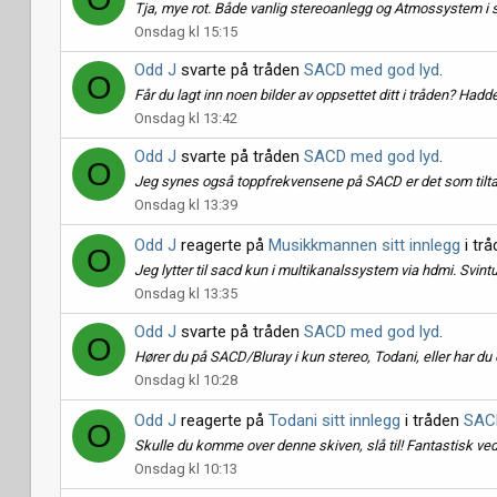
Tja, mye rot. Både vanlig stereoanlegg og Atmossystem i s
Onsdag kl 15:15
Odd J
svarte på tråden
SACD med god lyd
.
O
Får du lagt inn noen bilder av oppsettet ditt i tråden? Hadd
Onsdag kl 13:42
Odd J
svarte på tråden
SACD med god lyd
.
O
Jeg synes også toppfrekvensene på SACD er det som tiltaler
Onsdag kl 13:39
Odd J
reagerte på
Musikkmannen sitt innlegg
i tr
O
Jeg lytter til sacd kun i multikanalssystem via hdmi. Svintu
Onsdag kl 13:35
Odd J
svarte på tråden
SACD med god lyd
.
O
Hører du på SACD/Bluray i kun stereo, Todani, eller har du et
Onsdag kl 10:28
Odd J
reagerte på
Todani sitt innlegg
i tråden
SAC
O
Skulle du komme over denne skiven, slå til! Fantastisk v
Onsdag kl 10:13