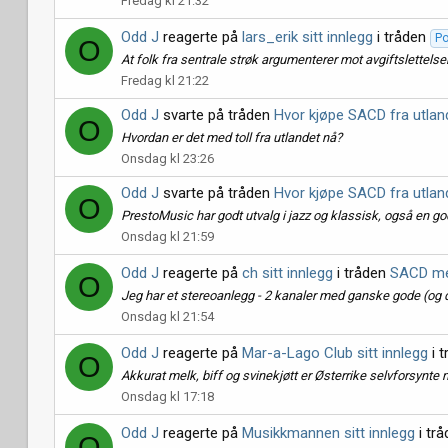
Fredag kl 21:32
Odd J
reagerte på
lars_erik sitt innlegg
i tråden
Po
O
At folk fra sentrale strøk argumenterer mot avgiftslettelser
Fredag kl 21:22
Odd J
svarte på tråden
Hvor kjøpe SACD fra utlan
O
Hvordan er det med toll fra utlandet nå?
Onsdag kl 23:26
Odd J
svarte på tråden
Hvor kjøpe SACD fra utlan
O
PrestoMusic har godt utvalg i jazz og klassisk, også en go
Onsdag kl 21:59
Odd J
reagerte på
ch sitt innlegg
i tråden
SACD me
O
Jeg har et stereoanlegg - 2 kanaler med ganske gode (og dy
Onsdag kl 21:54
Odd J
reagerte på
Mar-a-Lago Club sitt innlegg
i 
O
Akkurat melk, biff og svinekjøtt er Østerrike selvforsynte
Onsdag kl 17:18
Odd J
reagerte på
Musikkmannen sitt innlegg
i tr
O