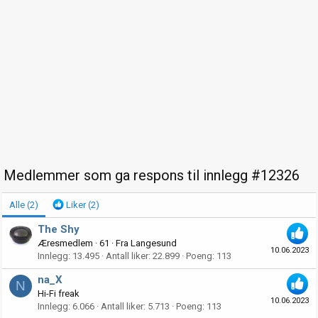
Medlemmer som ga respons til innlegg #12326
Alle
(2)
Liker
(2)
The Shy
Æresmedlem
·
61
·
Fra
Langesund
10.06.2023
Innlegg
13.495
Antall liker
22.899
Poeng
113
na_X
N
Hi-Fi freak
10.06.2023
Innlegg
6.066
Antall liker
5.713
Poeng
113