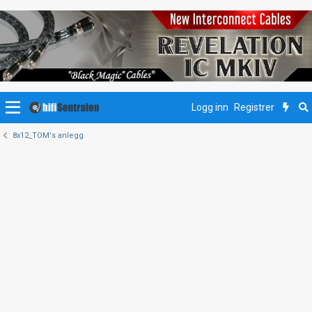
Logg inn
Registrer
8x12_TOM's anlegg