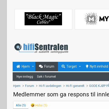
Hjem
Forum
Torget
Nytt innhold
Nye innlegg
Søk i forumet
Hjem
Forum
Hi-Fi avdelingen
Hi-Fi generelt
GODE KJØP P
Medlemmer som ga respons til innl
Alle
(5)
Haha
(5)