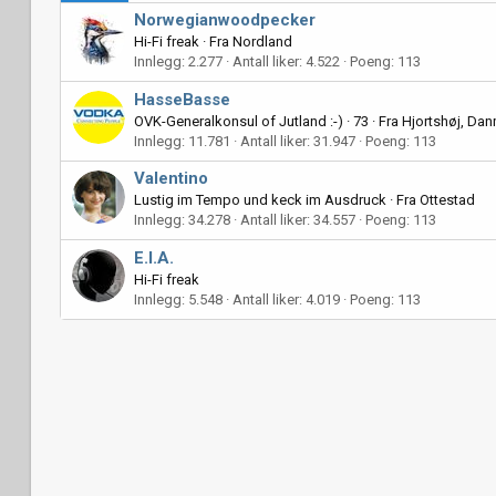
Norwegianwoodpecker
Hi-Fi freak
·
Fra
Nordland
Innlegg
2.277
Antall liker
4.522
Poeng
113
HasseBasse
OVK-Generalkonsul of Jutland :-)
·
73
·
Fra
Hjortshøj, Dan
Innlegg
11.781
Antall liker
31.947
Poeng
113
Valentino
Lustig im Tempo und keck im Ausdruck
·
Fra
Ottestad
Innlegg
34.278
Antall liker
34.557
Poeng
113
E.I.A.
Hi-Fi freak
Innlegg
5.548
Antall liker
4.019
Poeng
113