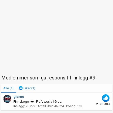
Medlemmer som ga respons til innlegg #9
Alle
(1)
Liker
(1)
gismo
Finnskogen❤️
·
Fra
Væssia i Grue.
23.02.2014
Innlegg
28.272
Antall liker
46.624
Poeng
113