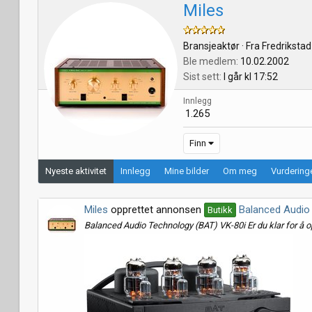
Miles
Bransjeaktør
·
Fra
Fredrikstad
Ble medlem
10.02.2002
Sist sett
I går kl 17:52
Innlegg
1.265
Finn
Nyeste aktivitet
Innlegg
Mine bilder
Om meg
Vurderinge
Miles
opprettet annonsen
Balanced Audio
Butikk
Balanced Audio Technology (BAT) VK-80i Er du klar for å op