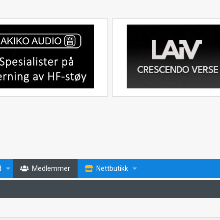
d
Medlemmer
Nettbutikk