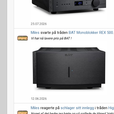
25.07.2026
Miles
svarte på tråden
BAT Monoblokker REX 500
.
Vi har nå lavere pris på BAT !
12.06.2026
Miles
reagerte på
schlager sitt innlegg
i tråden
Hig
Noget af det bedre jeg hørte og så spillede de tilmed "rigti