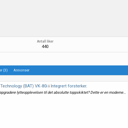
Antall liker
440
r (3)
Annonser
 Technology (BAT) VK-80i
i
Integrert forsterker
.
pgradere lytteopplevelsen til det absolutte toppskiktet? Dette er en moderne...