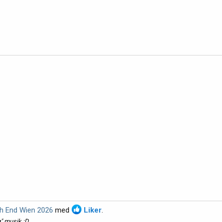
h End Wien 2026
med
Liker
.
g" musik :D