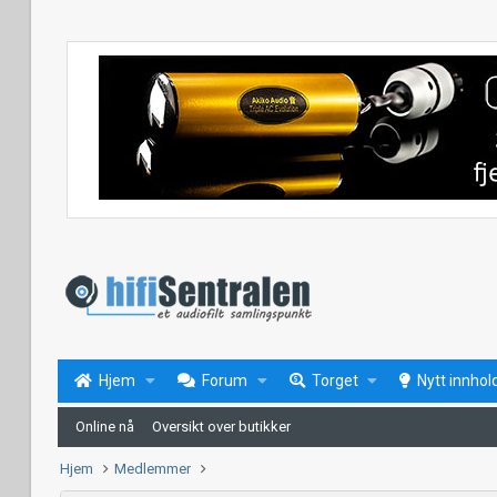
Hjem
Forum
Torget
Nytt innhol
Online nå
Oversikt over butikker
Hjem
Medlemmer