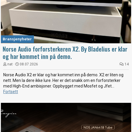
Bransjenyheter
Norse Audio forforsterkeren X2. By Bladelius er klar
og har kommet inn på demo.
nat
08.07.2026
14
Norse Audio X2 er klar og har kommet inn på demo. X2 er liten og
nett. Men la dere ikke lure. Her er det snakk om en forforsterker
med High-End ambisjoner. Oppbygget med Mosfet og Jfet...
Fortsett