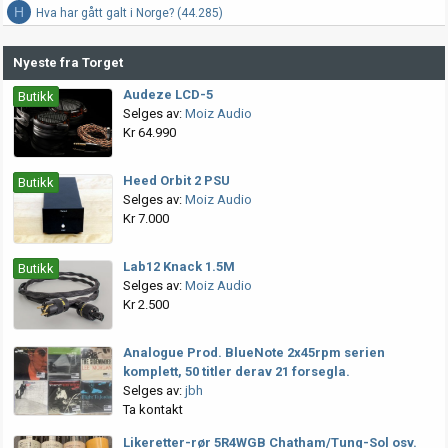
H
Hva har gått galt i Norge? (44.285)
Nyeste fra Torget
Audeze LCD-5
Butikk
Selges av:
Moiz Audio
Kr 64.990
Heed Orbit 2 PSU
Butikk
Selges av:
Moiz Audio
Kr 7.000
Lab12 Knack 1.5M
Butikk
Selges av:
Moiz Audio
Kr 2.500
Analogue Prod. BlueNote 2x45rpm serien
komplett, 50 titler derav 21 forsegla.
Selges av:
jbh
Ta kontakt
Likeretter-rør 5R4WGB Chatham/Tung-Sol osv.