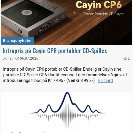
Bransjenyheter
Intropris på Cayin CP6 portabler CD-Spiller.
nat
06.07.2026
2
Intropris på Cayin CP6 portabler CD-Spiller. Endelig er Cayin sine
portable CD-Spiller CP6 klar til levering. I den forbindelse så gir vi et
introduserings tilbud på Kr 7.495.- (Veil Kr 8.995.-)...
Fortsett