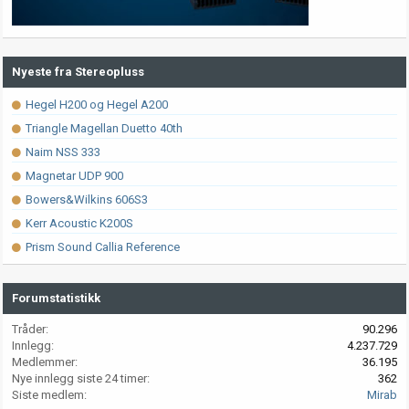
Nyeste fra Stereopluss
Hegel H200 og Hegel A200
Triangle Magellan Duetto 40th
Naim NSS 333
Magnetar UDP 900
Bowers&Wilkins 606S3
Kerr Acoustic K200S
Prism Sound Callia Reference
Forumstatistikk
Tråder
90.296
Innlegg
4.237.729
Medlemmer
36.195
Nye innlegg siste 24 timer
362
Siste medlem
Mirab