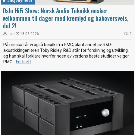
Bransjenyheter
Oslo HiFi Show: Norsk Audio Teknikk ønsker
velkommen til dager med kremlyd og bakoversveis,
del 2!
nat
18.03.2026
2
På messa får vi også besøk ifra PMC, blant annet av R&D-
akustikkingeniøren Toby Ridley. R&D står for forskning og utvikling,
og han skal forklare hvorfor noen av verdens beste studioer velger
PMC...
Fortsett