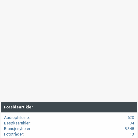
Forsideartikler
Audiophile.no
620
Besøksartikler
34
Bransjenyheter
8.348
Fototråder
13