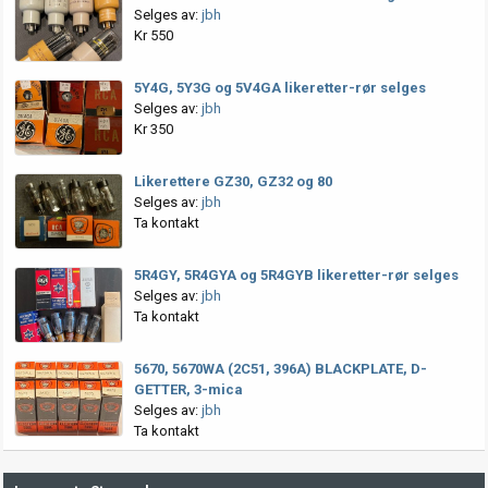
Selges av:
jbh
Kr 550
5Y4G, 5Y3G og 5V4GA likeretter-rør selges
Selges av:
jbh
Kr 350
Likerettere GZ30, GZ32 og 80
Selges av:
jbh
Ta kontakt
5R4GY, 5R4GYA og 5R4GYB likeretter-rør selges
Selges av:
jbh
Ta kontakt
5670, 5670WA (2C51, 396A) BLACKPLATE, D-
GETTER, 3-mica
Selges av:
jbh
Ta kontakt