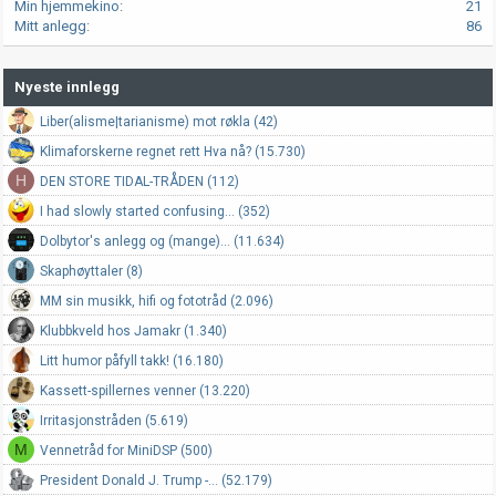
Min hjemmekino
21
Mitt anlegg
86
Nyeste innlegg
Liber(alisme|tarianisme) mot røkla (42)
Klimaforskerne regnet rett Hva nå? (15.730)
H
DEN STORE TIDAL-TRÅDEN (112)
I had slowly started confusing... (352)
Dolbytor's anlegg og (mange)... (11.634)
Skaphøyttaler (8)
MM sin musikk, hifi og fototråd (2.096)
Klubbkveld hos Jamakr (1.340)
Litt humor påfyll takk! (16.180)
Kassett-spillernes venner (13.220)
Irritasjonstråden (5.619)
M
Vennetråd for MiniDSP (500)
President Donald J. Trump -... (52.179)