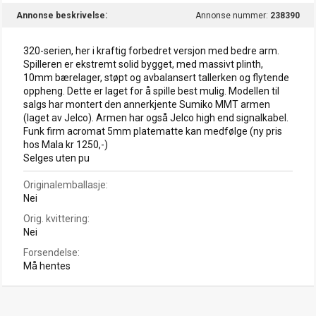
Annonse beskrivelse
Annonse nummer:
238390
320-serien, her i kraftig forbedret versjon med bedre arm.
Spilleren er ekstremt solid bygget, med massivt plinth,
10mm bærelager, støpt og avbalansert tallerken og flytende
oppheng. Dette er laget for å spille best mulig. Modellen til
salgs har montert den annerkjente Sumiko MMT armen
(laget av Jelco). Armen har også Jelco high end signalkabel.
Funk firm acromat 5mm platematte kan medfølge (ny pris
hos Mala kr 1250,-)
Selges uten pu
Originalemballasje
Nei
Orig. kvittering
Nei
Forsendelse
Må hentes