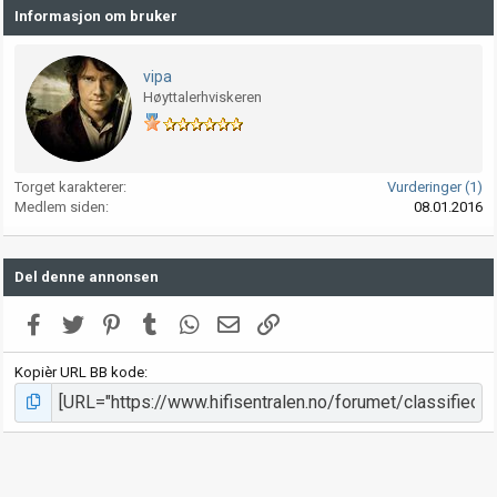
Informasjon om bruker
vipa
Høyttalerhviskeren
Torget karakterer
Vurderinger (1)
Medlem siden
08.01.2016
Del denne annonsen
Facebook
Twitter
Pinterest
Tumblr
WhatsApp
E-post
Link
Kopièr URL BB kode