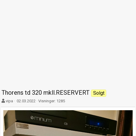
Thorens td 320 mkll.RESERVERT
Solgt
F
O
vipa
02.03.2022
Visninger: 1285
o
p
r
p
f
t
a
r
t
e
t
t