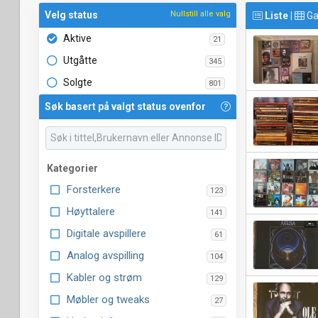
Velg status
Nullstill alle valg
Liste
|
Ga
Aktive
21
Utgåtte
345
Solgte
801
Søk basert på valgt status ovenfor
Kategorier
Forsterkere
123
Høyttalere
141
Digitale avspillere
61
Analog avspilling
104
Kabler og strøm
129
Møbler og tweaks
27