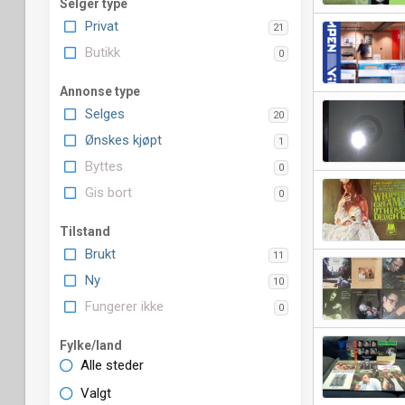
Selger type
Privat
21
Butikk
0
Annonse type
Selges
20
Ønskes kjøpt
1
Byttes
0
Gis bort
0
Tilstand
Brukt
11
Ny
10
Fungerer ikke
0
Fylke/land
Alle steder
Valgt