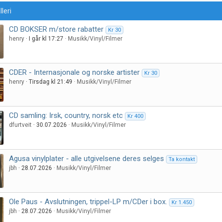
lleri
CD BOKSER m/store rabatter
Kr 30
henry
I går kl 17:27
Musikk/Vinyl/Filmer
CDER - Internasjonale og norske artister
Kr 30
henry
Tirsdag kl 21:49
Musikk/Vinyl/Filmer
CD samling: Irsk, country, norsk etc
Kr 400
dfurtveit
30.07.2026
Musikk/Vinyl/Filmer
Agusa vinylplater - alle utgivelsene deres selges
Ta kontakt
jbh
28.07.2026
Musikk/Vinyl/Filmer
Ole Paus - Avslutningen, trippel-LP m/CDer i box.
Kr 1.450
jbh
28.07.2026
Musikk/Vinyl/Filmer