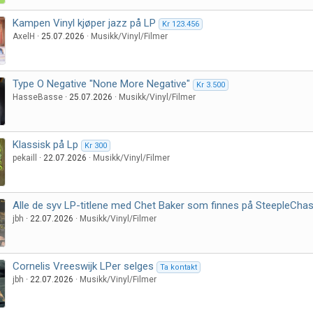
Kampen Vinyl kjøper jazz på LP
Kr 123.456
AxelH
25.07.2026
Musikk/Vinyl/Filmer
Type O Negative "None More Negative"
Kr 3.500
HasseBasse
25.07.2026
Musikk/Vinyl/Filmer
Klassisk på Lp
Kr 300
pekaill
22.07.2026
Musikk/Vinyl/Filmer
Alle de syv LP-titlene med Chet Baker som finnes på SteepleCha
jbh
22.07.2026
Musikk/Vinyl/Filmer
Cornelis Vreeswijk LPer selges
Ta kontakt
jbh
22.07.2026
Musikk/Vinyl/Filmer