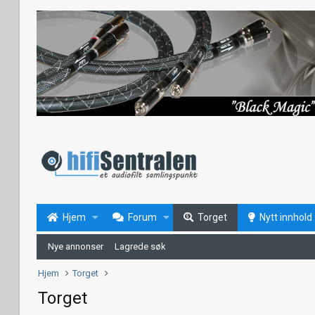
Hjem
Forum
Torget
Nytt innhold
Nye annonser
Lagrede søk
Hjem
Torget
Torget