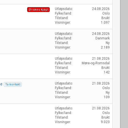
Utløpsdato
24.08.2026
Ønskes kjøpt
Fylke/land
Oslo
Tilstand
Brukt
Visninger
1.097
Utløpsdato
24.08.2026
Fylke/land
Danmark
Tilstand
Ny
Visninger
2.189
Utløpsdato
21.08.2026
Fylke/land
Møre-og-Romsdal
Tilstand
Brukt
Visninger
142
se
Utløpsdato
21.08.2026
Ta kontakt
Fylke/land
Oslo
Tilstand
Ny
Visninger
109
Utløpsdato
21.08.2026
Fylke/land
Oslo
Tilstand
Brukt
Visninger
9.023