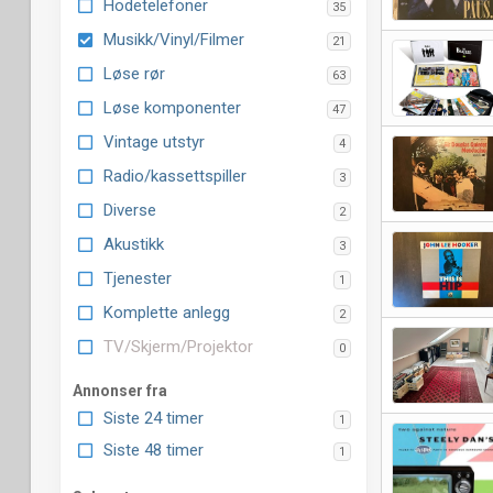
Hodetelefoner
35
Musikk/Vinyl/Filmer
21
Løse rør
63
Løse komponenter
47
Vintage utstyr
4
Radio/kassettspiller
3
Diverse
2
Akustikk
3
Tjenester
1
Komplette anlegg
2
TV/Skjerm/Projektor
0
Annonser fra
Siste 24 timer
1
Siste 48 timer
1