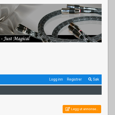
Logg inn
Registrer
Søk
Legg ut annonse…