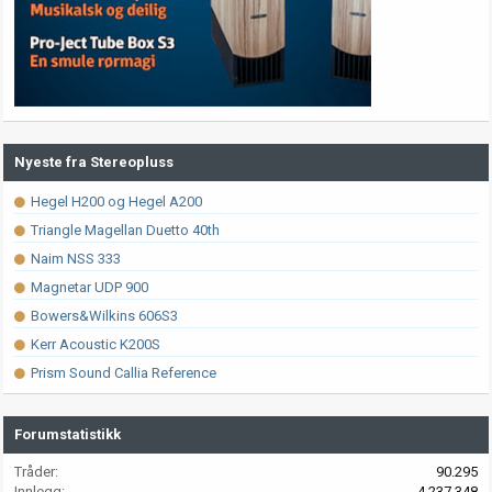
Nyeste fra Stereopluss
Hegel H200 og Hegel A200
Triangle Magellan Duetto 40th
Naim NSS 333
Magnetar UDP 900
Bowers&Wilkins 606S3
Kerr Acoustic K200S
Prism Sound Callia Reference
Forumstatistikk
Tråder
90.295
Innlegg
4.237.348