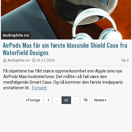
Audiophile.no
AirPods Max får sin første klassiske Shield Case fra
WaterField Designs
Audiophile.no
26.12.2020
0
Få objektene har fått større oppmerksomhet enn Apple sine nye
AirPods Max hodetelefoner. Det måtte i så fall være den
medfølgende Smart Case. Og nå kommer den første tredjeparts
erstatteren til...
Fortsett
Forrige
1
…
62
…
78
Neste