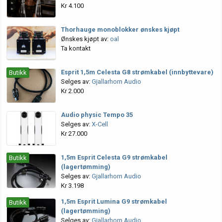
Kr 4.100
Thorhauge monoblokker ønskes kjøpt
Ønskes kjøpt av:
oal
Ta kontakt
Esprit 1,5m Celesta G8 strømkabel (innbyttevare)
Butikk
Selges av:
Gjallarhorn Audio
Kr 2.000
Audio physic Tempo 35
Selges av:
X-Cell
Kr 27.000
1,5m Esprit Celesta G9 strømkabel
Butikk
(lagertømming)
Selges av:
Gjallarhorn Audio
Kr 3.198
1,5m Esprit Lumina G9 strømkabel
Butikk
(lagertømming)
Selges av:
Gjallarhorn Audio