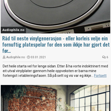
Audiophile.no
Råd til neste vinylgenerasjon - eller korleis velje ein
fornuftig platespelar for den som ikkje har gjort det
før...
Audiophile.no
03.01.2021
6
Det heile starta vel for lenge sidan. Etter å ha vorte indoktrinert med
eit utval vinylplater gjennom heile oppveksten er barna mine
forlengst i etableringsfasen. Så på sett og vis var eg ikkje...
Fortsett