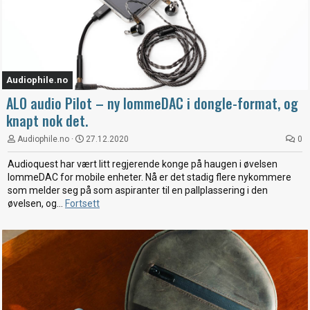
Audiophile.no
ALO audio Pilot – ny lommeDAC i dongle-format, og
knapt nok det.
Audiophile.no
27.12.2020
0
Audioquest har vært litt regjerende konge på haugen i øvelsen
lommeDAC for mobile enheter. Nå er det stadig flere nykommere
som melder seg på som aspiranter til en pallplassering i den
øvelsen, og...
Fortsett