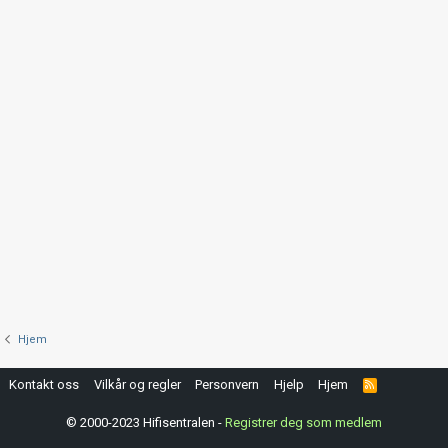
Hjem
Kontakt oss
Vilkår og regler
Personvern
Hjelp
Hjem
R
S
S
© 2000-2023 Hifisentralen -
Registrer deg som medlem