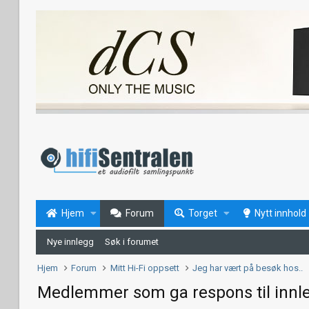
Hjem
Forum
Torget
Nytt innhold
Nye innlegg
Søk i forumet
Hjem
Forum
Mitt Hi-Fi oppsett
Jeg har vært på besøk hos..
Medlemmer som ga respons til innl