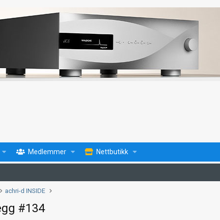
Medlemmer
Nettbutikk
achri-d INSIDE
egg #134