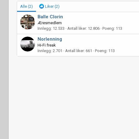
Alle
(2)
Liker
(2)
Balle Clorin
Æresmedlem
Innlegg
12.533
Antall liker
12.806
Poeng
113
Norlenning
Hi-Fi freak
Innlegg
2.701
Antall liker
661
Poeng
113