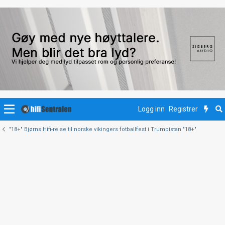
Logg inn
Registrer
"18+" Bjørns Hifi-reise til norske vikingers fotballfest i Trumpistan "18+"