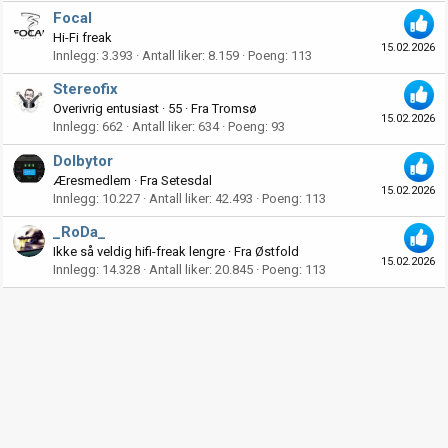
Focal
Hi-Fi freak
15.02.2026
Innlegg
3.393
Antall liker
8.159
Poeng
113
Stereofix
Overivrig entusiast
·
55
·
Fra
Tromsø
15.02.2026
Innlegg
662
Antall liker
634
Poeng
93
Dolbytor
Æresmedlem
·
Fra
Setesdal
15.02.2026
Innlegg
10.227
Antall liker
42.493
Poeng
113
_RoDa_
Ikke så veldig hifi-freak lengre
·
Fra
Østfold
15.02.2026
Innlegg
14.328
Antall liker
20.845
Poeng
113