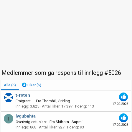
Medlemmer som ga respons til innlegg #5026
Alle
(6)
Liker
(6)
t-roten
Emigrant…
·
Fra
Thornhill, Stirling
17.02.2026
Innlegg
3.825
Antall liker
17.397
Poeng
113
Ivgubahta
I
Overivrig entusiast
·
Fra
Skibotn . Sapmi
17.02.2026
Innlegg
868
Antall liker
927
Poeng
93