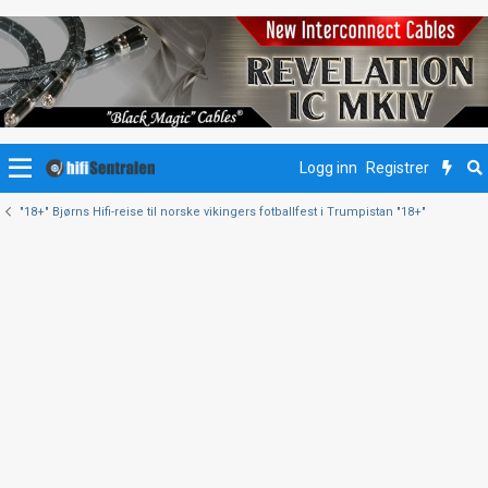
Logg inn
Registrer
"18+" Bjørns Hifi-reise til norske vikingers fotballfest i Trumpistan "18+"