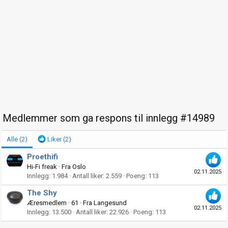
Medlemmer som ga respons til innlegg #14989
Alle
(2)
Liker
(2)
Proethifi
Hi-Fi freak
·
Fra
Oslo
02.11.2025
Innlegg
1.984
Antall liker
2.559
Poeng
113
The Shy
Æresmedlem
·
61
·
Fra
Langesund
02.11.2025
Innlegg
13.500
Antall liker
22.926
Poeng
113