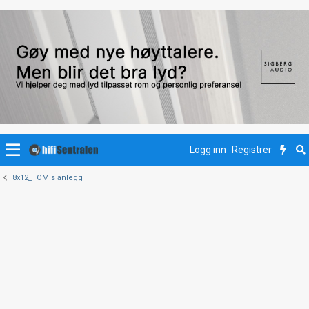
Logg inn
Registrer
8x12_TOM's anlegg