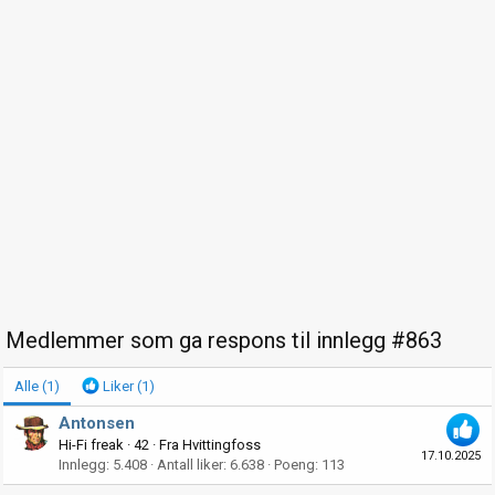
Medlemmer som ga respons til innlegg #863
Alle
(1)
Liker
(1)
Antonsen
Hi-Fi freak
·
42
·
Fra
Hvittingfoss
17.10.2025
Innlegg
5.408
Antall liker
6.638
Poeng
113