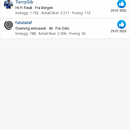
TerryGib
Hi-Fi freak
·
Fra
Bergen
29.07.2025
Innlegg
1.792
Antall liker
3.211
Poeng
113
fatalataf
Overivrig entusiast
·
46
·
Fra
Oslo
29.07.2025
Innlegg
788
Antall liker
2.006
Poeng
93