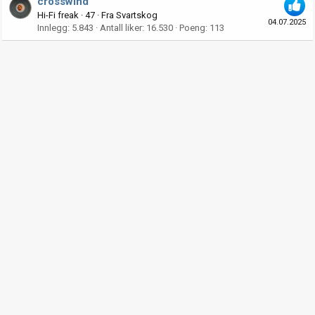
crosswind
Hi-Fi freak
·
47
·
Fra
Svartskog
04.07.2025
Innlegg
5.843
Antall liker
16.530
Poeng
113