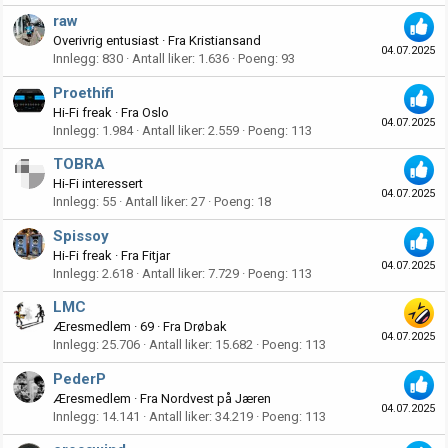
raw
Overivrig entusiast
·
Fra
Kristiansand
04.07.2025
Innlegg
830
Antall liker
1.636
Poeng
93
Proethifi
Hi-Fi freak
·
Fra
Oslo
04.07.2025
Innlegg
1.984
Antall liker
2.559
Poeng
113
TOBRA
Hi-Fi interessert
04.07.2025
Innlegg
55
Antall liker
27
Poeng
18
Spissoy
Hi-Fi freak
·
Fra
Fitjar
04.07.2025
Innlegg
2.618
Antall liker
7.729
Poeng
113
LMC
Æresmedlem
·
69
·
Fra
Drøbak
04.07.2025
Innlegg
25.706
Antall liker
15.682
Poeng
113
PederP
Æresmedlem
·
Fra
Nordvest på Jæren
04.07.2025
Innlegg
14.141
Antall liker
34.219
Poeng
113