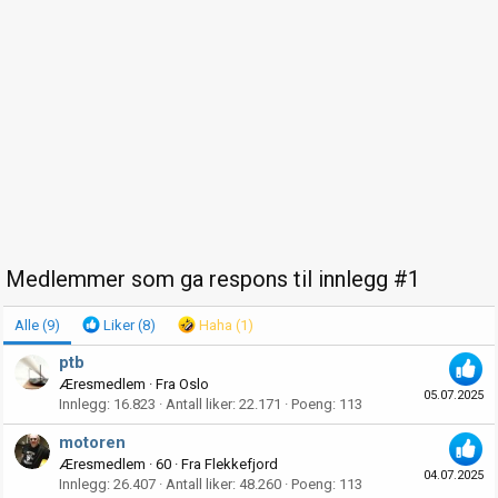
Medlemmer som ga respons til innlegg #1
Alle
(9)
Liker
(8)
Haha
(1)
ptb
Æresmedlem
·
Fra
Oslo
05.07.2025
Innlegg
16.823
Antall liker
22.171
Poeng
113
motoren
Æresmedlem
·
60
·
Fra
Flekkefjord
04.07.2025
Innlegg
26.407
Antall liker
48.260
Poeng
113