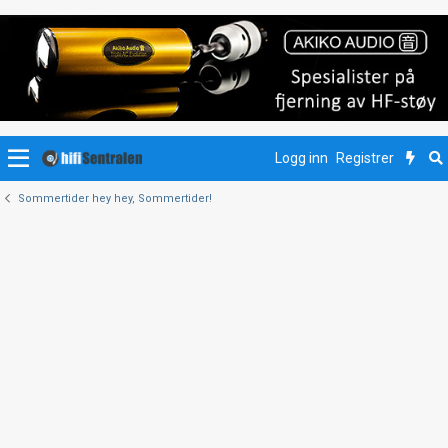
Logg inn
Registrer
Sommertider hey hey, Sommertider!