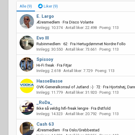
Alle
(9)
Liker
(9)
E. Largo
Æresmedlem
·
Fra
Disco Volante
Innlegg
10.374
Antall liker
22.498
Poeng
113
Evo III
Rubinmedlem
·
62
·
Fra
Hertugdømmet Nordre Follo
Innlegg
30.550
Antall liker
73.661
Poeng
113
Spissoy
Hi-Fi freak
·
Fra
Fitjar
Innlegg
2.618
Antall liker
7.729
Poeng
113
HasseBasse
OVK-Generalkonsul of Jutland :-)
·
72
·
Fra
Hjortshøj, Dan
Innlegg
11.779
Antall liker
31.920
Poeng
113
_RoDa_
Ikke så veldig hifi-freak lengre
·
Fra
Østfold
Innlegg
14.323
Antall liker
20.792
Poeng
113
Cash 63
Æresmedlem
·
Fra
Oslo/Grebbestad