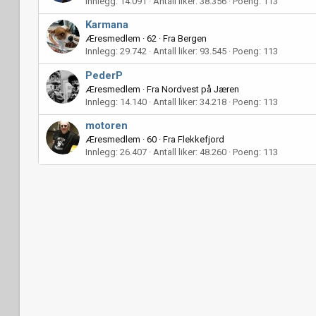
Innlegg
14.091
Antall liker
38.356
Poeng
113
Karmana
Æresmedlem
·
62
·
Fra
Bergen
Innlegg
29.742
Antall liker
93.545
Poeng
113
PederP
Æresmedlem
·
Fra
Nordvest på Jæren
Innlegg
14.140
Antall liker
34.218
Poeng
113
motoren
Æresmedlem
·
60
·
Fra
Flekkefjord
Innlegg
26.407
Antall liker
48.260
Poeng
113