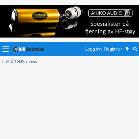
Logg inn
Registrer
8x12_TOM's anlegg