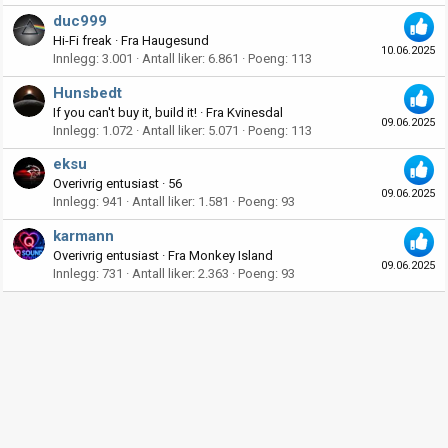
duc999
Hi-Fi freak
·
Fra
Haugesund
10.06.2025
Innlegg
3.001
Antall liker
6.861
Poeng
113
Hunsbedt
If you can't buy it, build it!
·
Fra
Kvinesdal
09.06.2025
Innlegg
1.072
Antall liker
5.071
Poeng
113
eksu
Overivrig entusiast
·
56
09.06.2025
Innlegg
941
Antall liker
1.581
Poeng
93
karmann
Overivrig entusiast
·
Fra
Monkey Island
09.06.2025
Innlegg
731
Antall liker
2.363
Poeng
93