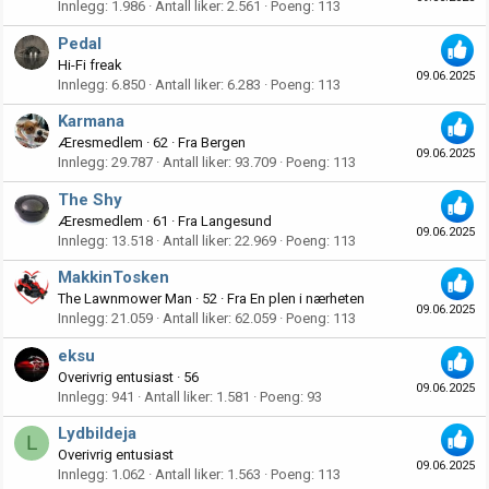
Innlegg
1.986
Antall liker
2.561
Poeng
113
Pedal
Hi-Fi freak
09.06.2025
Innlegg
6.850
Antall liker
6.283
Poeng
113
Karmana
Æresmedlem
·
62
·
Fra
Bergen
09.06.2025
Innlegg
29.787
Antall liker
93.709
Poeng
113
The Shy
Æresmedlem
·
61
·
Fra
Langesund
09.06.2025
Innlegg
13.518
Antall liker
22.969
Poeng
113
MakkinTosken
The Lawnmower Man
·
52
·
Fra
En plen i nærheten
09.06.2025
Innlegg
21.059
Antall liker
62.059
Poeng
113
eksu
Overivrig entusiast
·
56
09.06.2025
Innlegg
941
Antall liker
1.581
Poeng
93
Lydbildeja
L
Overivrig entusiast
09.06.2025
Innlegg
1.062
Antall liker
1.563
Poeng
113