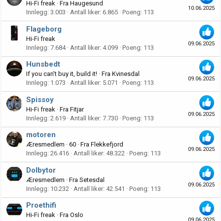
Hi-Fi freak
·
Fra
Haugesund
10.06.2025
Innlegg
3.003
Antall liker
6.865
Poeng
113
Flageborg
Hi-Fi freak
09.06.2025
Innlegg
7.684
Antall liker
4.099
Poeng
113
Hunsbedt
If you can't buy it, build it!
·
Fra
Kvinesdal
09.06.2025
Innlegg
1.073
Antall liker
5.071
Poeng
113
Spissoy
Hi-Fi freak
·
Fra
Fitjar
09.06.2025
Innlegg
2.619
Antall liker
7.730
Poeng
113
motoren
Æresmedlem
·
60
·
Fra
Flekkefjord
09.06.2025
Innlegg
26.416
Antall liker
48.322
Poeng
113
Dolbytor
Æresmedlem
·
Fra
Setesdal
09.06.2025
Innlegg
10.232
Antall liker
42.541
Poeng
113
Proethifi
Hi-Fi freak
·
Fra
Oslo
09.06.2025