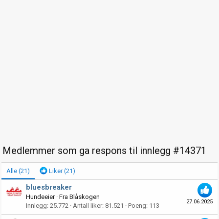
Medlemmer som ga respons til innlegg #14371
Alle
(21)
Liker
(21)
bluesbreaker
Hundeeier
·
Fra
Blåskogen
27.06.2025
Innlegg
25.772
Antall liker
81.521
Poeng
113