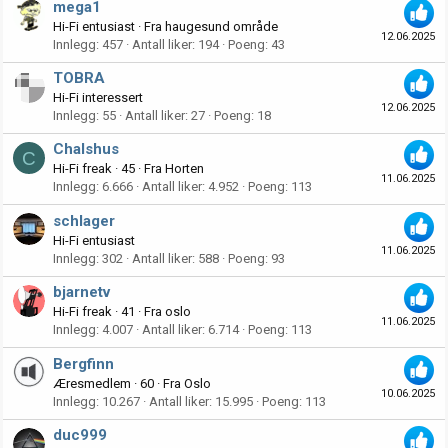
mega1
Hi-Fi entusiast
·
Fra
haugesund område
12.06.2025
Innlegg
457
Antall liker
194
Poeng
43
TOBRA
Hi-Fi interessert
12.06.2025
Innlegg
55
Antall liker
27
Poeng
18
Chalshus
C
Hi-Fi freak
·
45
·
Fra
Horten
11.06.2025
Innlegg
6.666
Antall liker
4.952
Poeng
113
schlager
Hi-Fi entusiast
11.06.2025
Innlegg
302
Antall liker
588
Poeng
93
bjarnetv
Hi-Fi freak
·
41
·
Fra
oslo
11.06.2025
Innlegg
4.007
Antall liker
6.714
Poeng
113
Bergfinn
Æresmedlem
·
60
·
Fra
Oslo
10.06.2025
Innlegg
10.267
Antall liker
15.995
Poeng
113
duc999