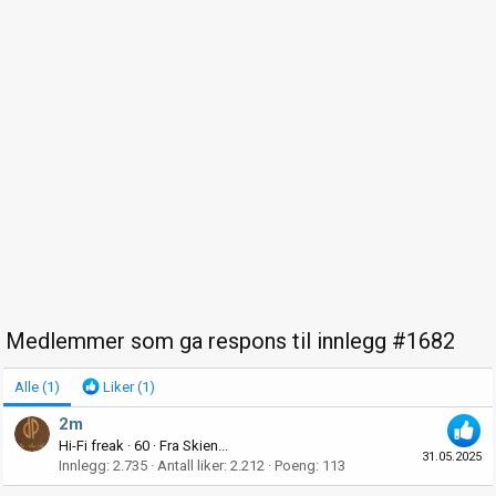
Medlemmer som ga respons til innlegg #1682
Alle
(1)
Liker
(1)
2m
Hi-Fi freak
·
60
·
Fra
Skien...
31.05.2025
Innlegg
2.735
Antall liker
2.212
Poeng
113